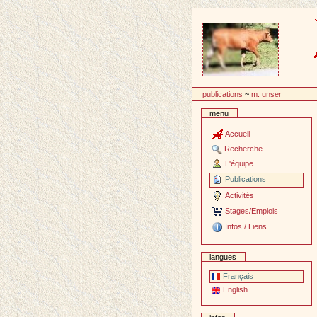
Passer
au
contenu
publications
~
m. unser
menu
Accueil
Recherche
L'équipe
Publications
Activités
Stages/Emplois
Infos / Liens
langues
Français
English