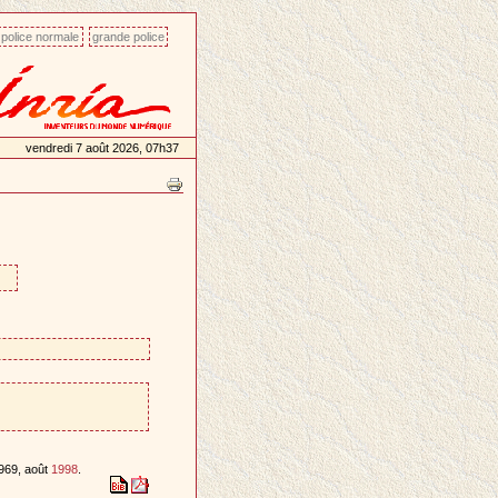
police normale
grande police
vendredi 7 août 2026, 07h37
-969, août
1998
.