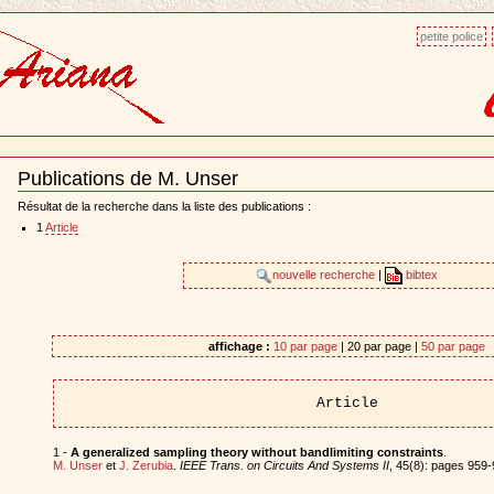
petite police
Publications de M. Unser
Document
Actions
Résultat de la recherche dans la liste des publications :
1
Article
nouvelle recherche
|
bibtex
affichage :
10 par page
| 20 par page |
50 par page
Article
1 -
A generalized sampling theory without bandlimiting constraints
.
M. Unser
et
J. Zerubia
.
IEEE Trans. on Circuits And Systems II
, 45(8): pages 959