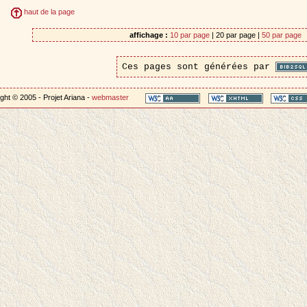
haut de la page
affichage :
10 par page
| 20 par page |
50 par page
Ces pages sont générées par
ght © 2005 - Projet Ariana -
webmaster