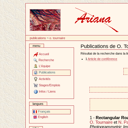
Passer
au
contenu
publications
~
o. tournaire
Publications de O. T
menu
Document
Actions
Résultat de la recherche dans la li
Accueil
1
Article de conférence
Recherche
L'équipe
Publications
Activités
Stages/Emplois
Infos / Liens
langues
Français
English
1 -
Rectangular Roa
O. Tournaire
et
N. Pa
Photogrammetric Im