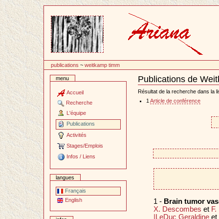
Passer
au
contenu
publications
~
weitkamp timm
Publications de We
menu
Document
Actions
Résultat de la recherche dans la li
Accueil
1
Article de conférence
Recherche
L'équipe
Publications
Activités
Stages/Emplois
Infos / Liens
langues
Français
English
1 -
Brain tumor va
X. Descombes
et
F.
|LeDuc Geraldine
et