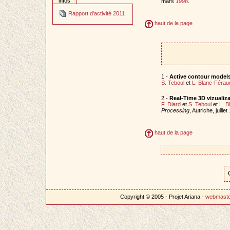
infos
mars
1998
.
Rapport d'activité 2011
haut de la page
1 -
Active contour models
S. Teboul
et
L. Blanc-Férau
2 -
Real-Time 3D vizualiz
F. Diard
et
S. Teboul
et
L. B
Processing
, Autriche, juillet
haut de la page
Copyright © 2005 - Projet Ariana -
webmast