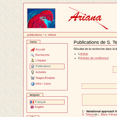
Passer
au
contenu
publications
~
s. teboul
Publications de S. T
menu
Document
Actions
Résultat de la recherche dans la li
Accueil
1
Article
Recherche
2
Articles de conférence
L'équipe
Publications
Activités
Stages/Emplois
Infos / Liens
langues
Français
English
1 -
Variational approach f
S. Teboul
et
L. Blanc-Férau