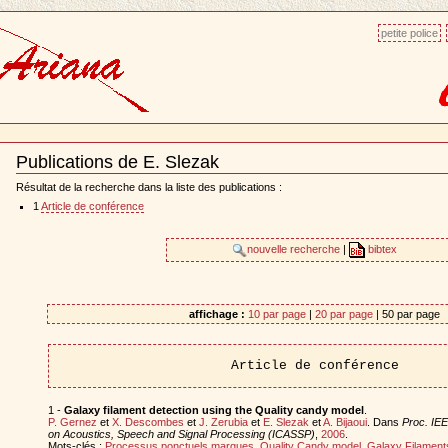
petite police
Publications de E. Slezak
Document
Actions
Résultat de la recherche dans la liste des publications :
1
Article de conférence
nouvelle recherche
|
bibtex
affichage :
10 par page
|
20 par page
| 50 par page
Article de conférence
1 -
Galaxy filament detection using the Quality candy model
.
P. Gernez
et
X. Descombes
et
J. Zerubia
et
E. Slezak
et
A. Bijaoui
. Dans
Proc. IEE
on Acoustics, Speech and Signal Processing (ICASSP)
,
2006
.
Mots-clés :
Processus ponctuels marques
,
Quality Candy model
,
Galaxy Filament