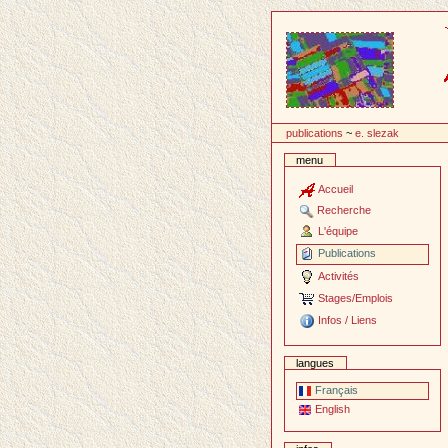
Passer
au
contenu
publications
~
e. slezak
menu
Accueil
Recherche
L'équipe
Publications
Activités
Stages/Emplois
Infos / Liens
langues
Français
English