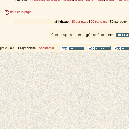
haut de la page
affichage :
10 par page
|
20 par page
| 50 par page
Ces pages sont générées par
ght © 2005 - Projet Ariana -
webmaster