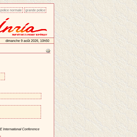
police normale
grande police
dimanche 9 août 2026, 10h50
E International Conference
s
.