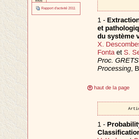
infos
Rapport d'activité 2011
1 -
Extraction
et pathologi
du système v
X. Descombe
Fonta
et
S. S
Proc. GRETSI
Processing
, 
haut de la page
Arti
1 -
Probabilit
Classificati