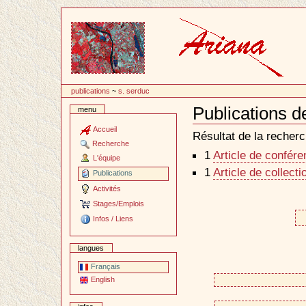
Passer
au
contenu
publications
~
s. serduc
Publications d
menu
Document
Actions
Accueil
Résultat de la recherc
Recherche
1
Article de confér
L'équipe
1
Article de collecti
Publications
Activités
Stages/Emplois
Infos / Liens
langues
Français
English