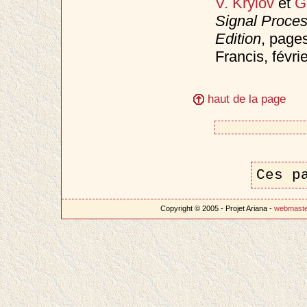
V. Krylov
et
G
Signal Proce
Edition
, page
Francis, févri
haut de la page
Ces p
Copyright © 2005 - Projet Ariana -
webmast