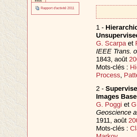
infos
Rapport d'activité 2011
1 -
Hierarchi
Unsupervise
G. Scarpa
et
IEEE Trans. 
1843, août
20
Mots-clés :
Hi
Process
,
Patt
2 -
Supervise
Images Base
G. Poggi
et
G
Geoscience a
1911, août
20
Mots-clés :
Cl
Markov
.