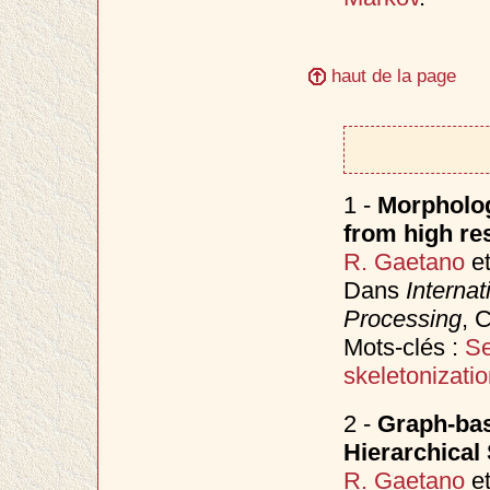
haut de la page
1 -
Morpholog
from high res
R. Gaetano
e
Dans
Internat
Processing
, 
Mots-clés :
Se
skeletonizati
2 -
Graph-bas
Hierarchical
R. Gaetano
e