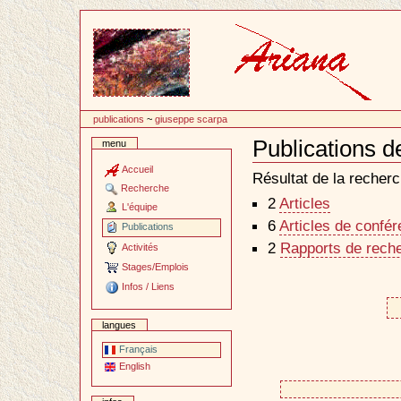
Passer
au
contenu
publications
~
giuseppe scarpa
Publications 
menu
Document
Actions
Accueil
Résultat de la recherc
Recherche
2
Articles
L'équipe
6
Articles de confé
Publications
2
Rapports de reche
Activités
Stages/Emplois
Infos / Liens
langues
Français
English