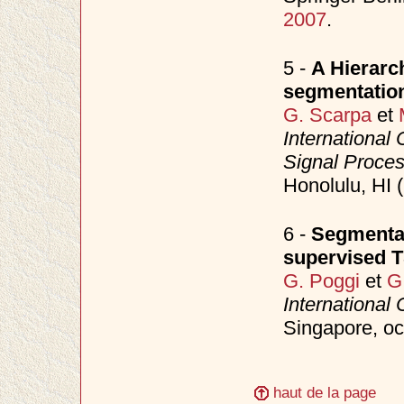
2007
.
5 -
A Hierarch
segmentatio
G. Scarpa
et
International
Signal Proce
Honolulu, HI 
6 -
Segmentat
supervised 
G. Poggi
et
G
International
Singapore, o
haut de la page