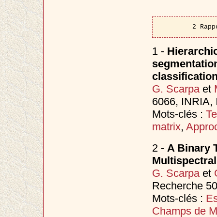
2 Rapp
1 -
Hierarchic
segmentation 
classificatio
G. Scarpa
et
6066, INRIA,
Mots-clés :
Te
matrix
,
Approc
2 -
A Binary 
Multispectra
G. Scarpa
et
Recherche 50
Mots-clés :
Es
Champs de M