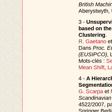
British Mach
Aberystwyth,
3 -
Unsupervi
based on the
Clustering
.
R. Gaetano
e
Dans
Proc. E
(EUSIPCO)
, 
Mots-clés :
Se
Mean Shift
,
L
4 -
A Hierarc
Segmentatio
G. Scarpa
et
Scandinavian
4522/2007, p
Springer Berli