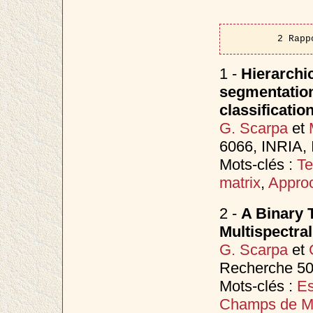
2 Rapp
1 -
Hierarchic
segmentation 
classificatio
G. Scarpa
et
6066, INRIA,
Mots-clés :
Te
matrix
,
Approc
2 -
A Binary 
Multispectra
G. Scarpa
et
Recherche 50
Mots-clés :
Es
Champs de M