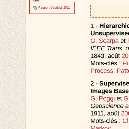
infos
Rapport d'activité 2011
1 -
Hierarchi
Unsupervise
G. Scarpa
et
IEEE Trans. 
1843, août
20
Mots-clés :
Hi
Process
,
Patt
2 -
Supervise
Images Base
G. Poggi
et
G
Geoscience a
1911, août
20
Mots-clés :
Cl
Markov
.