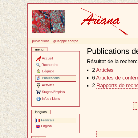
Passer
au
contenu
publications
~
giuseppe scarpa
Publications 
menu
Document
Actions
Accueil
Résultat de la recherc
Recherche
2
Articles
L'équipe
6
Articles de confé
Publications
2
Rapports de reche
Activités
Stages/Emplois
Infos / Liens
langues
Français
English