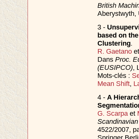
British Mach
Aberystwyth,
3 -
Unsupervi
based on the
Clustering
.
R. Gaetano
e
Dans
Proc. E
(EUSIPCO)
, 
Mots-clés :
Se
Mean Shift
,
L
4 -
A Hierarc
Segmentatio
G. Scarpa
et
Scandinavian
4522/2007, p
Springer Berli