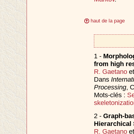
haut de la page
1 -
Morpholog
from high res
R. Gaetano
e
Dans
Internat
Processing
, 
Mots-clés :
Se
skeletonizati
2 -
Graph-bas
Hierarchical
R. Gaetano
e