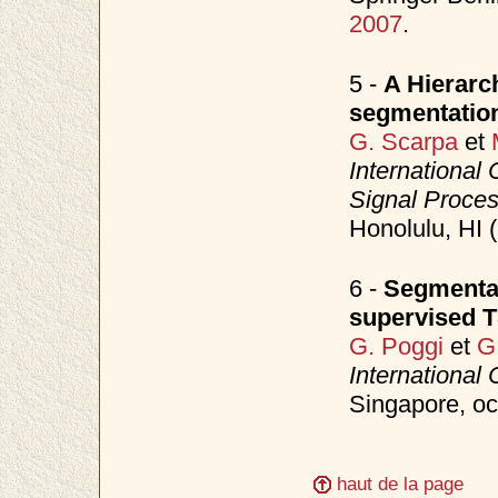
2007
.
5 -
A Hierarch
segmentatio
G. Scarpa
et
International
Signal Proce
Honolulu, HI 
6 -
Segmentat
supervised 
G. Poggi
et
G
International
Singapore, o
haut de la page