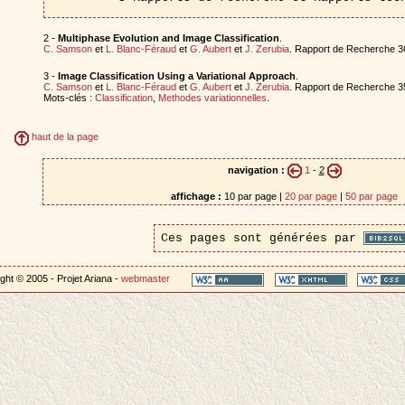
2 -
Multiphase Evolution and Image Classification
.
C. Samson
et
L. Blanc-Féraud
et
G. Aubert
et
J. Zerubia
. Rapport de Recherche 36
3 -
Image Classification Using a Variational Approach
.
C. Samson
et
L. Blanc-Féraud
et
G. Aubert
et
J. Zerubia
. Rapport de Recherche 35
Mots-clés :
Classification
,
Methodes variationnelles
.
haut de la page
navigation :
1
-
2
affichage :
10 par page |
20 par page
|
50 par page
Ces pages sont générées par
ght © 2005 - Projet Ariana -
webmaster