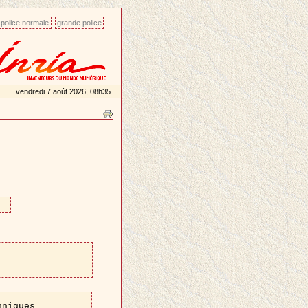
police normale
grande police
vendredi 7 août 2026, 08h35
hniques