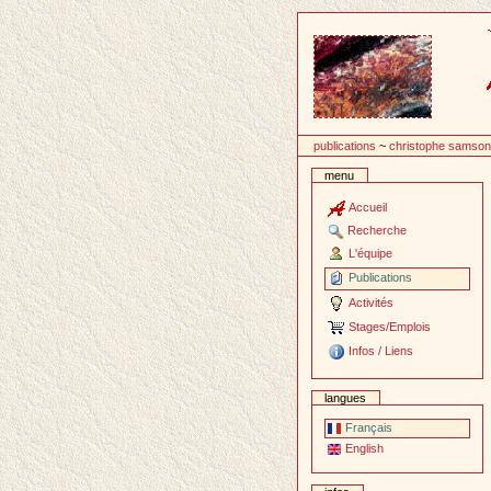
Passer
au
contenu
publications
~
christophe samso
menu
Accueil
Recherche
L'équipe
Publications
Activités
Stages/Emplois
Infos / Liens
langues
Français
English