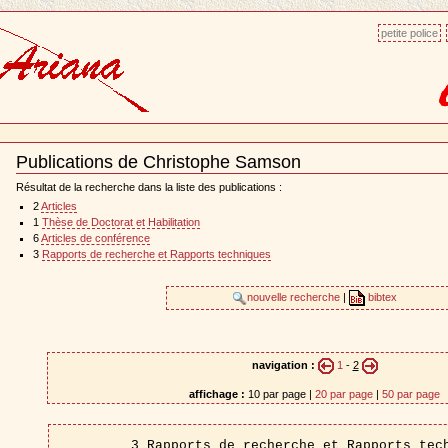
petite police
n
Publications de Christophe Samson
Document
Actions
Résultat de la recherche dans la liste des publications :
2
Articles
1
Thèse de Doctorat et Habilitation
6
Articles de conférence
3
Rapports de recherche et Rapports techniques
nouvelle recherche
|
bibtex
navigation :
1
-
2
affichage :
10 par page |
20 par page
|
50 par page
3 Rapports de recherche et Rapports tec