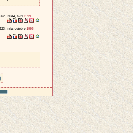
62, INRIA, avril
1999
.
23, Inria, octobre
1998
.