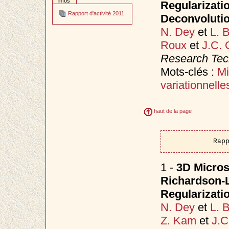
infos
Regularizati
Rapport d'activité 2011
Deconvoluti
N. Dey
et
L. 
Roux
et
J.C. 
Research Tec
Mots-clés :
Mi
variationnelle
haut de la page
Rap
1 -
3D Micros
Richardson-L
Regularizati
N. Dey
et
L. 
Z. Kam
et
J.C