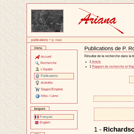
Passer
au
contenu
publications
~
p. roux
Publications de P. R
menu
Document
Actions
Résultat de la recherche dans la li
Accueil
1
Article
Recherche
1
Rapport de recherche et Rap
L'équipe
Publications
Activités
Stages/Emplois
Infos / Liens
langues
Français
English
1 -
Richardso