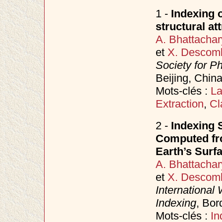
1 -
Indexing o
structural at
A. Bhattachar
et
X. Descom
Society for 
Beijing, China,
Mots-clés :
L
Extraction
,
Cl
2 -
Indexing S
Computed fr
Earth’s Surf
A. Bhattachar
et
X. Descom
International
Indexing
, Bor
Mots-clés :
In