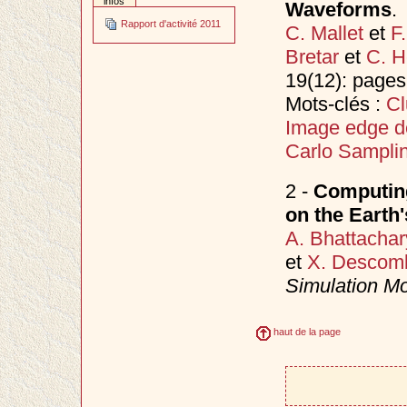
infos
Waveforms
.
Rapport d'activité 2011
C. Mallet
et
F
Bretar
et
C. H
19(12): page
Mots-clés :
Cl
Image edge d
Carlo Sampli
2 -
Computing
on the Earth'
A. Bhattachar
et
X. Descom
Simulation Mo
haut de la page