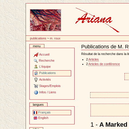
Passer
au
contenu
publications
~
m. roux
Publications de M. 
menu
Document
Actions
Résultat de la recherche dans la li
Accueil
2
Articles
Recherche
2
Articles de conférence
L'équipe
Publications
Activités
Stages/Emplois
Infos / Liens
langues
Français
English
1 -
A Marked 