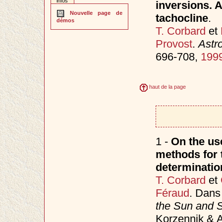
infos
inversions. A
Nouvelle page de
tachocline
.
démos
T. Corbard
et
Provost
.
Astr
696-708,
199
haut de la page
1 -
On the use
methods for t
determinatio
T. Corbard
et
Féraud
. Dan
the Sun and S
Korzennik & A