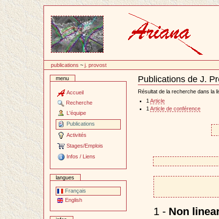
Passer
au
contenu
publications
~
j. provost
Publications de J. P
menu
Document
Actions
Résultat de la recherche dans la li
Accueil
1
Article
Recherche
1
Article de conférence
L'équipe
Publications
Activités
Stages/Emplois
Infos / Liens
langues
Français
English
1 -
Non linear