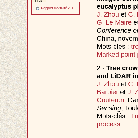
infos
eucalyptus pl
Rapport d'activité 2011
J. Zhou
et
C. 
G. Le Maire
e
Conference o
China, nove
Mots-clés :
tr
Marked point
2 -
Tree crown
and LiDAR im
J. Zhou
et
C. 
Barbier
et
J. 
Couteron
. D
Sensing
, Tou
Mots-clés :
Tr
process
.