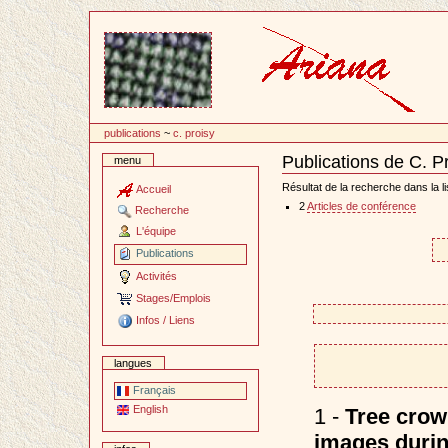
Passer
au
contenu
publications
~
c. proisy
Publications de C. P
menu
Document
Actions
Résultat de la recherche dans la li
Accueil
2
Articles de conférence
Recherche
L'équipe
Publications
Activités
Stages/Emplois
Infos / Liens
langues
Français
English
1 -
Tree crown
images durin