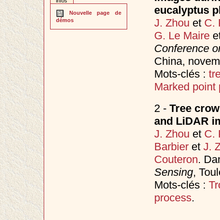
infos
eucalyptus pl
Nouvelle page de
J. Zhou
et
C. 
démos
G. Le Maire
e
Conference o
China, nove
Mots-clés :
tr
Marked point
2 -
Tree crown
and LiDAR im
J. Zhou
et
C. 
Barbier
et
J. 
Couteron
. D
Sensing
, Tou
Mots-clés :
Tr
process
.