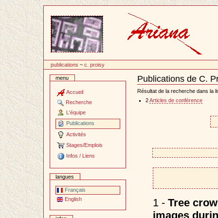
Passer
au
contenu
publications
~
c. proisy
Publications de C. P
menu
Document
Actions
Résultat de la recherche dans la li
Accueil
2
Articles de conférence
Recherche
L'équipe
Publications
Activités
Stages/Emplois
Infos / Liens
langues
Français
English
1 -
Tree crown
images durin