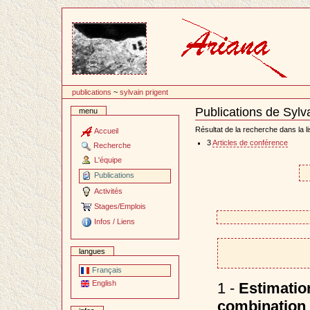
Passer
au
contenu
publications
~
sylvain prigent
Publications de Sylv
menu
Document
Actions
Résultat de la recherche dans la li
Accueil
3
Articles de conférence
Recherche
L'équipe
Publications
Activités
Stages/Emplois
Infos / Liens
langues
Français
English
1 -
Estimatio
combination 