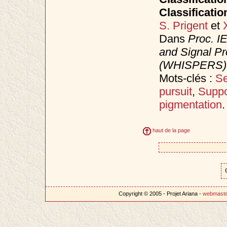
Classificatio
S. Prigent
et
Dans
Proc. I
and Signal Pr
(WHISPERS)
Mots-clés :
Se
pursuit
,
Suppo
pigmentation
.
haut de la page
Copyright © 2005 - Projet Ariana -
webmast