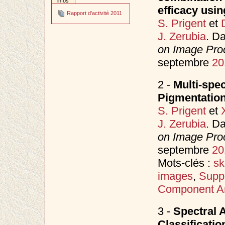
infos
efficacy usin
Rapport d'activité 2011
S. Prigent
et
J. Zerubia
. D
on Image Proc
septembre
20
2 -
Multi-spec
Pigmentation
S. Prigent
et
J. Zerubia
. D
on Image Proc
septembre
20
Mots-clés :
sk
images
,
Supp
Component An
3 -
Spectral 
Classificati