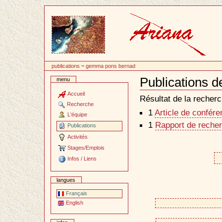
Passer
au
contenu
publications
~
gemma pons bernad
Publications
menu
Document
Actions
Accueil
Résultat de la recherc
Recherche
1
Article de confér
L'équipe
1
Rapport de recher
Publications
Activités
Stages/Emplois
Infos / Liens
langues
Français
English