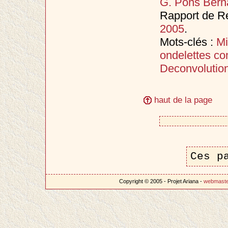
G. Pons Bern
Rapport de Re
2005
.
Mots-clés :
Mi
ondelettes c
Deconvolutio
haut de la page
Ces p
Copyright © 2005 - Projet Ariana -
webmast