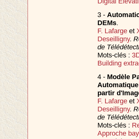
Digital Eleva
3 -
Automatic
DEMs
.
F. Lafarge
et
Deseilligny
.
R
de Télédétect
Mots-clés :
3D
Building extra
4 -
Modèle Pa
Automatique
partir d'Imag
F. Lafarge
et
Deseilligny
.
R
de Télédétect
Mots-clés :
Re
Approche bay