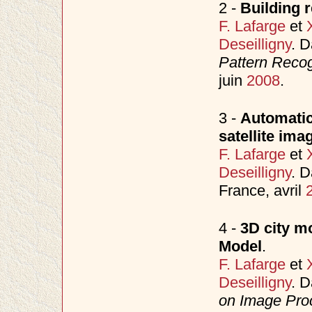
2 -
Building 
F. Lafarge
et
Deseilligny
. 
Pattern Reco
juin
2008
.
3 -
Automatic
satellite ima
F. Lafarge
et
Deseilligny
. 
France, avril
4 -
3D city m
Model
.
F. Lafarge
et
Deseilligny
. 
on Image Proc