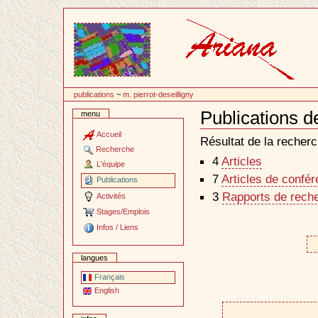
Passer
au
contenu
publications
~
m. pierrot-deseilligny
Publications d
menu
Document
Actions
Accueil
Résultat de la recherc
Recherche
4
Articles
L'équipe
7
Articles de confé
Publications
3
Rapports de reche
Activités
Stages/Emplois
Infos / Liens
langues
Français
English