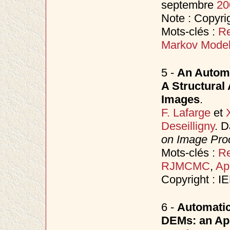
septembre
20
Note : Copyri
Mots-clés :
Re
Markov Mode
5 -
An Automa
A Structural
Images
.
F. Lafarge
et
Deseilligny
. 
on Image Proc
Mots-clés :
Re
RJMCMC
,
Ap
Copyright : I
6 -
Automatic
DEMs: an App