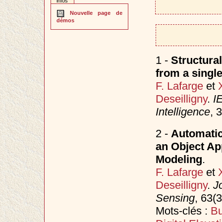
infos
Nouvelle page de
démos
1 -
Structura
from a singl
F. Lafarge
et
Deseilligny
.
I
Intelligence
, 
2 -
Automatic
an Object Ap
Modeling
.
F. Lafarge
et
Deseilligny
.
J
Sensing
, 63(
Mots-clés :
Bu