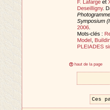
F. Lafarge
et
Deseilligny
. 
Photogrammet
Symposium (
2006
.
Mots-clés :
Re
Model
,
Buildi
PLEIADES sim
haut de la page
Ces p