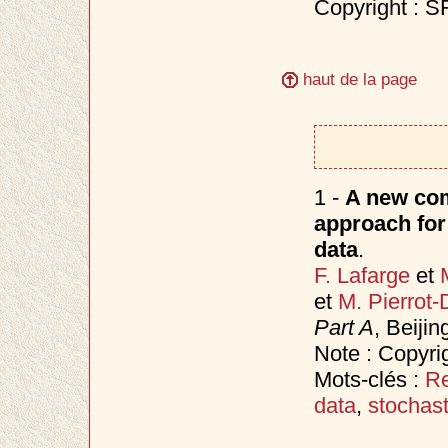
Copyright : 
haut de la page
1 -
A new comp
approach for 
data
.
F. Lafarge
et
et
M. Pierrot-
Part A
, Beijin
Note : Copyr
Mots-clés :
Re
data
,
stochas