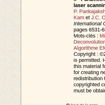
laser scanni
P. Pankajaks
Kam
et
J.C. O
Internationa
pages 6531-6
Mots-clés :
Mi
Deconvolutio
Algorithme E
Copyright : ©
is permitted. 
this material 
for creating n
redistribution 
copyrighted c
must be obtai