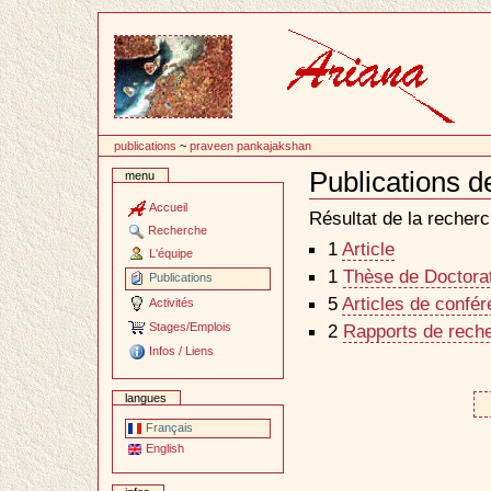
Passer
au
contenu
publications
~
praveen pankajakshan
Publications 
menu
Document
Actions
Accueil
Résultat de la recherc
Recherche
1
Article
L'équipe
1
Thèse de Doctorat 
Publications
5
Articles de confé
Activités
Stages/Emplois
2
Rapports de reche
Infos / Liens
langues
Français
English