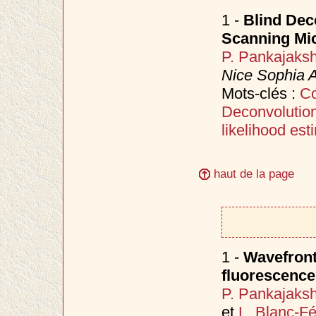
1 -
Blind Dec
Scanning Mi
P. Pankajaks
Nice Sophia A
Mots-clés :
Co
Deconvolutio
likelihood es
haut de la page
1 -
Wavefront
fluorescen
P. Pankajaks
et
L. Blanc-F