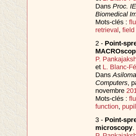
Dans
Proc. I
Biomedical Im
Mots-clés :
f
retrieval
,
field
2 -
Point-spr
MACROscopy
P. Pankajaks
et
L. Blanc-F
Dans
Asiloma
Computers
, 
novembre
20
Mots-clés :
f
function
,
pupil
3 -
Point-spre
microscopy
.
P. Pankajaks