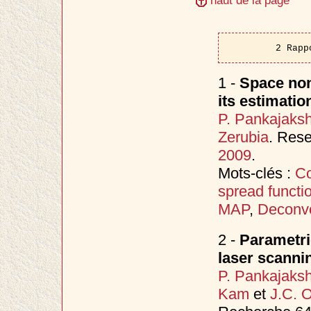
haut de la page
2 Rapp
1 -
Space non
its estimati
P. Pankajaks
Zerubia
. Res
2009
.
Mots-clés :
Co
spread functi
MAP
,
Deconvo
2 -
Parametri
laser scanni
P. Pankajaks
Kam
et
J.C. O