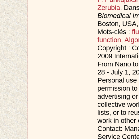
Zerubia
. Dan
Biomedical Im
Boston, USA,
Mots-clés :
fl
function
,
Algo
Copyright : C
2009 Internat
From Nano to 
28 - July 1, 
Personal use o
permission to 
advertising o
collective wor
lists, or to r
work in other
Contact: Mana
Service Cente