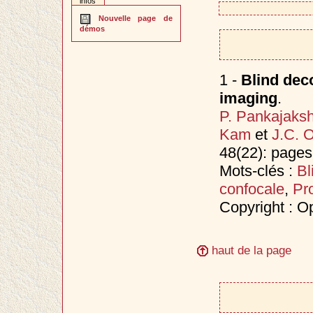
infos
Nouvelle page de
démos
1 -
Blind deco
imaging
.
P. Pankajaks
Kam
et
J.C. O
48(22): page
Mots-clés :
Bl
confocale
,
Pr
Copyright : O
haut de la page