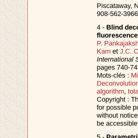
Piscataway, N
908-562-3966
4 -
Blind deco
fluorescenc
P. Pankajaks
Kam
et
J.C. O
International
pages 740-743
Mots-clés :
Mi
Deconvolutio
algorithm
,
tot
Copyright : T
for possible p
without notice
be accessible
5 -
Parametri