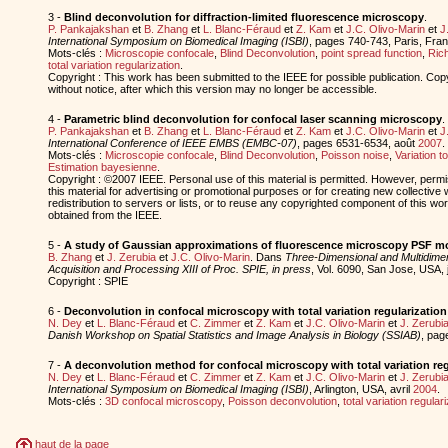
3 -
Blind deconvolution for diffraction-limited fluorescence microscopy
.
P. Pankajakshan
et
B. Zhang
et
L. Blanc-Féraud
et
Z. Kam
et
J.C. Olivo-Marin
et
J
International Symposium on Biomedical Imaging (ISBI)
, pages 740-743, Paris, Fra
Mots-clés :
Microscopie confocale
,
Blind Deconvolution
,
point spread function
,
Ric
total variation regularization
.
Copyright : This work has been submitted to the IEEE for possible publication. Cop
without notice, after which this version may no longer be accessible.
4 -
Parametric blind deconvolution for confocal laser scanning microscopy
.
P. Pankajakshan
et
B. Zhang
et
L. Blanc-Féraud
et
Z. Kam
et
J.C. Olivo-Marin
et
J
International Conference of IEEE EMBS (EMBC-07)
, pages 6531-6534, août
2007
.
Mots-clés :
Microscopie confocale
,
Blind Deconvolution
,
Poisson noise
,
Variation to
Estimation bayesienne
.
Copyright : ©2007 IEEE. Personal use of this material is permitted. However, permis
this material for advertising or promotional purposes or for creating new collective 
redistribution to servers or lists, or to reuse any copyrighted component of this w
obtained from the IEEE.
5 -
A study of Gaussian approximations of fluorescence microscopy PSF m
B. Zhang
et
J. Zerubia
et
J.C. Olivo-Marin
. Dans
Three-Dimensional and Multidime
Acquisition and Processing XIII of Proc. SPIE, in press
, Vol. 6090, San Jose, USA, 
Copyright : SPIE
6 -
Deconvolution in confocal microscopy with total variation regularization
N. Dey
et
L. Blanc-Féraud
et
C. Zimmer
et
Z. Kam
et
J.C. Olivo-Marin
et
J. Zerubi
Danish Workshop on Spatial Statistics and Image Analysis in Biology (SSIAB)
, pag
7 -
A deconvolution method for confocal microscopy with total variation reg
N. Dey
et
L. Blanc-Féraud
et
C. Zimmer
et
Z. Kam
et
J.C. Olivo-Marin
et
J. Zerubi
International Symposium on Biomedical Imaging (ISBI)
, Arlington, USA, avril
2004
.
Mots-clés :
3D confocal microscopy
,
Poisson deconvolution
,
total variation regular
haut de la page