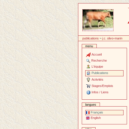
Passer
au
contenu
publications
~
j.c. olivo-marin
menu
Accueil
Recherche
L'équipe
Publications
Activités
Stages/Emplois
Infos / Liens
langues
Français
English