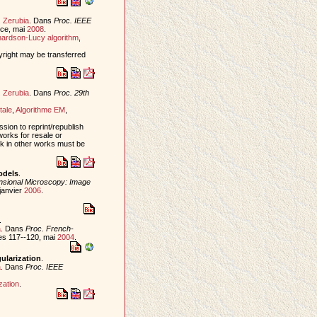
. Zerubia
. Dans
Proc. IEEE
nce, mai
2008
.
hardson-Lucy algorithm
,
yright may be transferred
. Zerubia
. Dans
Proc. 29th
tale
,
Algorithme EM
,
sion to reprint/republish
works for resale or
ork in other works must be
odels
.
nsional Microscopy: Image
janvier
2006
.
.
a
. Dans
Proc. French-
es 117--120, mai
2004
.
ularization
.
a
. Dans
Proc. IEEE
ization
.