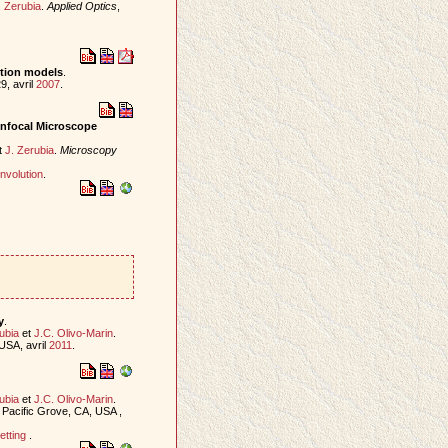
. Zerubia
.
Applied Optics
,
ction models
.
9, avril
2007
.
onfocal Microscope
t
J. Zerubia
.
Microscopy
nvolution
.
y
.
ubia
et
J.C. Olivo-Marin
.
USA, avril
2011
.
ubia
et
J.C. Olivo-Marin
.
 Pacific Grove, CA, USA ,
etting
.