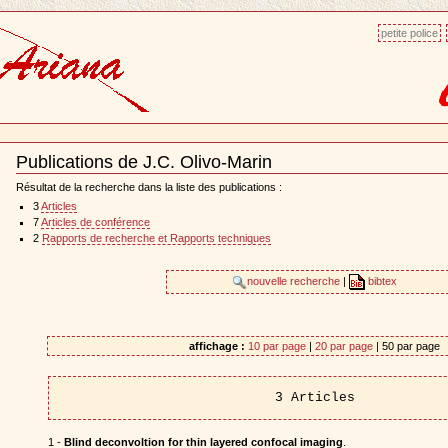
petite police
Publications de J.C. Olivo-Marin
Document
Actions
Résultat de la recherche dans la liste des publications :
3
Articles
7
Articles de conférence
2
Rapports de recherche et Rapports techniques
nouvelle recherche
|
bibtex
affichage :
10 par page
|
20 par page
| 50 par page
3 Articles
1 -
Blind deconvoltion for thin layered confocal imaging
.