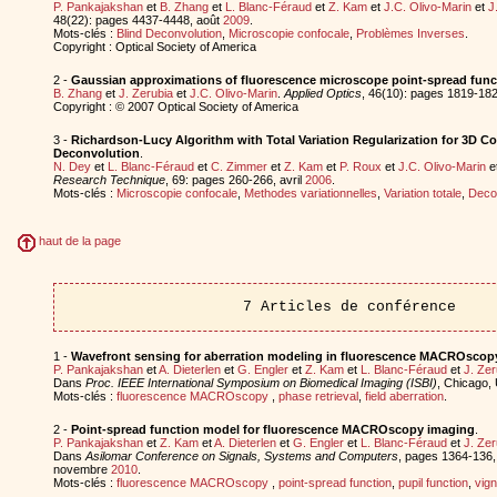
P. Pankajakshan
et
B. Zhang
et
L. Blanc-Féraud
et
Z. Kam
et
J.C. Olivo-Marin
et
J
48(22): pages 4437-4448, août
2009
.
Mots-clés :
Blind Deconvolution
,
Microscopie confocale
,
Problèmes Inverses
.
Copyright : Optical Society of America
2 -
Gaussian approximations of fluorescence microscope point-spread fun
B. Zhang
et
J. Zerubia
et
J.C. Olivo-Marin
.
Applied Optics
, 46(10): pages 1819-182
Copyright : © 2007 Optical Society of America
3 -
Richardson-Lucy Algorithm with Total Variation Regularization for 3D C
Deconvolution
.
N. Dey
et
L. Blanc-Féraud
et
C. Zimmer
et
Z. Kam
et
P. Roux
et
J.C. Olivo-Marin
e
Research Technique
, 69: pages 260-266, avril
2006
.
Mots-clés :
Microscopie confocale
,
Methodes variationnelles
,
Variation totale
,
Deco
haut de la page
7 Articles de conférence
1 -
Wavefront sensing for aberration modeling in fluorescence MACROscop
P. Pankajakshan
et
A. Dieterlen
et
G. Engler
et
Z. Kam
et
L. Blanc-Féraud
et
J. Zer
Dans
Proc. IEEE International Symposium on Biomedical Imaging (ISBI)
, Chicago, 
Mots-clés :
fluorescence MACROscopy
,
phase retrieval
,
field aberration
.
2 -
Point-spread function model for fluorescence MACROscopy imaging
.
P. Pankajakshan
et
Z. Kam
et
A. Dieterlen
et
G. Engler
et
L. Blanc-Féraud
et
J. Zer
Dans
Asilomar Conference on Signals, Systems and Computers
, pages 1364-136,
novembre
2010
.
Mots-clés :
fluorescence MACROscopy
,
point-spread function
,
pupil function
,
vign