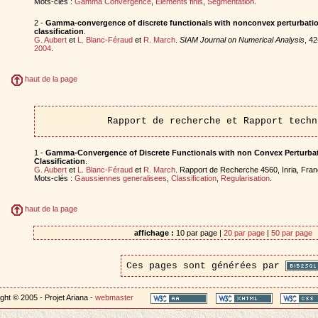
Mots-clés :
Gamma Convergence
,
Elements finis
,
Segmentation
.
2 -
Gamma-convergence of discrete functionals with nonconvex perturbatio
classification
.
G. Aubert
et
L. Blanc-Féraud
et
R. March
.
SIAM Journal on Numerical Analysis
, 4
2004
.
haut de la page
Rapport de recherche et Rapport techn
1 -
Gamma-Convergence of Discrete Functionals with non Convex Perturbat
Classification
.
G. Aubert
et
L. Blanc-Féraud
et
R. March
. Rapport de Recherche 4560, Inria, Fra
Mots-clés :
Gaussiennes generalisees
,
Classification
,
Regularisation
.
haut de la page
affichage :
10 par page |
20 par page
|
50 par page
Ces pages sont générées par
ght © 2005 - Projet Ariana -
webmaster