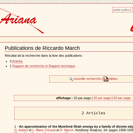
petite police
Publications de Riccardo March
Document
Actions
Résultat de la recherche dans la liste des publications :
2
Articles
1
Rapport de recherche et Rapport technique
nouvelle recherche
|
bibtex
affichage :
10 par page |
20 par page
|
50 par page
2 Articles
1 -
An approximation of the Mumford-Shah energy by a family of dicrete edg
G. Aubert
et
L. Blanc-Féraud
et
R. March
.
Nonlinear Analysis
, 64: pages 1908-193