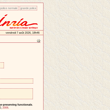
police normale
grande police
vendredi 7 août 2026, 18h46
e-preserving functionals
.
0,
2006
.