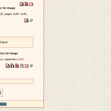
n for image
2(3): pages 1128--1145,
ique
ion for Image
nce, septembre
2002
.