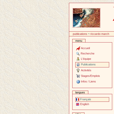
Passer
au
contenu
publications
~
riccardo march
menu
Accueil
Recherche
L'équipe
Publications
Activités
Stages/Emplois
Infos / Liens
langues
Français
English