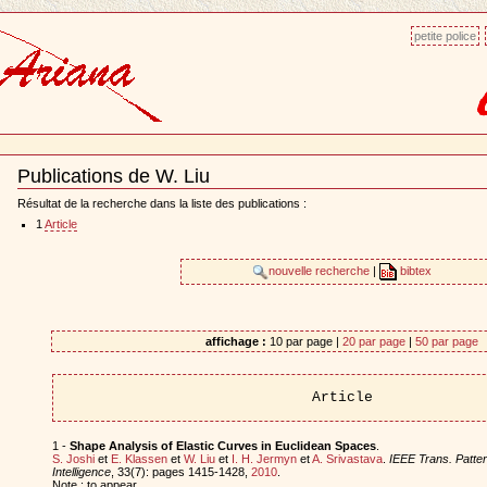
petite police
Publications de W. Liu
Document
Actions
Résultat de la recherche dans la liste des publications :
1
Article
nouvelle recherche
|
bibtex
affichage :
10 par page |
20 par page
|
50 par page
Article
1 -
Shape Analysis of Elastic Curves in Euclidean Spaces
.
S. Joshi
et
E. Klassen
et
W. Liu
et
I. H. Jermyn
et
A. Srivastava
.
IEEE Trans. Patte
Intelligence
, 33(7): pages 1415-1428,
2010
.
Note : to appear