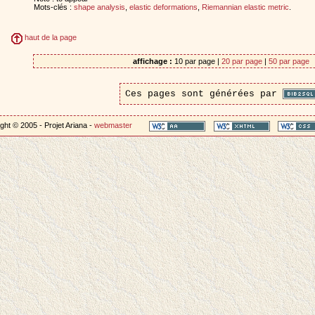
Mots-clés :
shape analysis
,
elastic deformations
,
Riemannian elastic metric
.
haut de la page
affichage :
10 par page |
20 par page
|
50 par page
Ces pages sont générées par
ght © 2005 - Projet Ariana -
webmaster