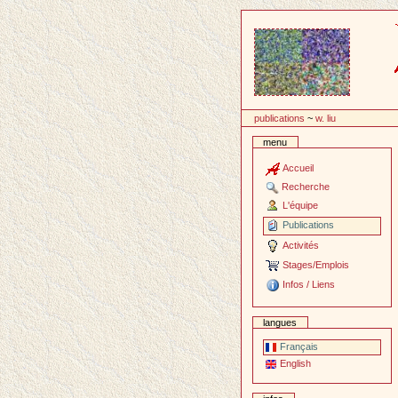
Passer
au
contenu
publications
~
w. liu
menu
Accueil
Recherche
L'équipe
Publications
Activités
Stages/Emplois
Infos / Liens
langues
Français
English