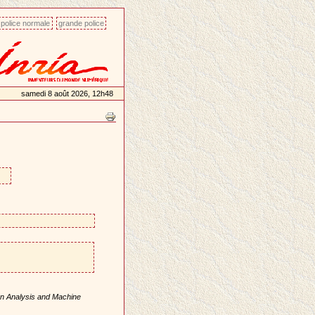
police normale
grande police
samedi 8 août 2026, 12h48
rn Analysis and Machine