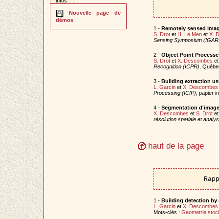
infos
Nouvelle page de
démos
1 -
Remotely sensed imag
S. Drot
et
H. Le Men
et
X. 
Sensing Symposium (IGAR
2 -
Object Point Processe
S. Drot
et
X. Descombes
e
Recognition (ICPR)
, Québe
3 -
Building extraction u
L. Garcin
et
X. Descombes
Processing (ICIP)
, papier 
4 -
Segmentation d'image 
X. Descombes
et
S. Drot
e
résolution spatiale et anal
haut de la page
Rap
1 -
Building detection by
L. Garcin
et
X. Descombes
Mots-clés :
Geometrie stoc