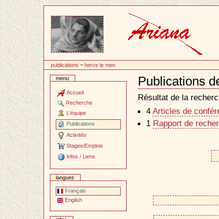
Passer
au
contenu
publications
~
herve le men
Publications 
menu
Document
Actions
Accueil
Résultat de la recherc
Recherche
4
Articles de confé
L'équipe
1
Rapport de recher
Publications
Activités
Stages/Emplois
Infos / Liens
langues
Français
English