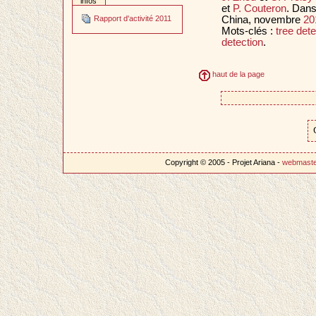
infos
et
P. Couteron
. Dan
China, novembre
20
Rapport d'activité 2011
Mots-clés :
tree dete
detection
.
haut de la page
Copyright © 2005 - Projet Ariana -
webmast