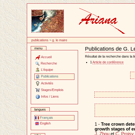
Passer
au
contenu
publications
~
g. le maire
Publications de G. L
menu
Document
Actions
Résultat de la recherche dans la li
Accueil
1
Article de conférence
Recherche
L'équipe
Publications
Activités
Stages/Emplois
Infos / Liens
langues
Français
English
1 -
Tree crown detec
growth stages of eu
J. Zhou
et
C. Proisy