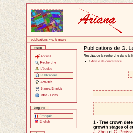
Passer
au
contenu
publications
~
g. le maire
Publications de G. L
menu
Document
Actions
Résultat de la recherche dans la li
Accueil
1
Article de conférence
Recherche
L'équipe
Publications
Activités
Stages/Emplois
Infos / Liens
langues
Français
English
1 -
Tree crown detec
growth stages of eu
J. Zhou
et
C. Proisy