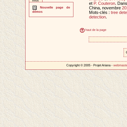
infos
et
P. Couteron
. Dan
China, novembre
20
Nouvelle page de
démos
Mots-clés :
tree dete
detection
.
haut de la page
Copyright © 2005 - Projet Ariana -
webmast