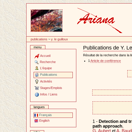
Passer
au
contenu
publications
~
y. le guilloux
Publications de Y. L
menu
Document
Actions
Résultat de la recherche dans la li
Accueil
1
Article de conférence
Recherche
L'équipe
Publications
Activités
Stages/Emplois
Infos / Liens
langues
Français
English
1 -
Detection and tr
path approach
.
G. Aubert
et
A. Baud