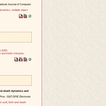
ational Journal of Computer
 dynamics
,
multiple object
e
2009
.
s ponctuels marques
,
-and-death dynamics and
Proc. IS&T/SPIE Electronic
r actif
,
birth-and-death