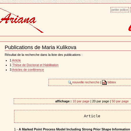
petite police
Publications de Maria Kulikova
Document
Actions
Résultat de la recherche dans la liste des publications :
1
Article
1
Thèse de Doctorat et Habilitation
3
Articles de conférence
nouvelle recherche
|
bibtex
affichage :
10 par page
| 20 par page |
50 par page
Article
1 -
A Marked Point Process Model Including Strong Prior Shape Information 