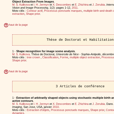
Object Extraction From Images
.
M. S. Kulikova
et
I. H. Jermyn
et
X. Descombes
et
E. Zhizhina
et
J. Zerubia
.
Intern
Vision and Image Processing
, 1(2): pages 1-12,
2011
.
Mots-clés :
Contour actif
,
Processus ponctuels marques
,
multiple birth-and-death
extraction
,
Shape prior
.
haut de la page
Thèse de Doctorat et Habilitation
1 -
Shape recognition for image scene analysis
.
M. S. Kulikova
. Thèse de Doctorat,
Universite de Nice - Sophia-Antipolis
, décembr
Mots-clés :
tree crown
,
Classification
,
Forme
,
multiple object extraction
,
Processu
Shape prior
.
haut de la page
3 Articles de conférence
1 -
Extraction of arbitrarily shaped objects using stochastic multiple birth
active contours
.
M. S. Kulikova
et
I. H. Jermyn
et
X. Descombes
et
E. Zhizhina
et
J. Zerubia
. Dans
Imaging
, San Jose, USA, janvier
2010
.
Mots-clés :
Extraction d'objets
,
Processus ponctuels marques
,
Shape prior
,
Contou
dynamics
.