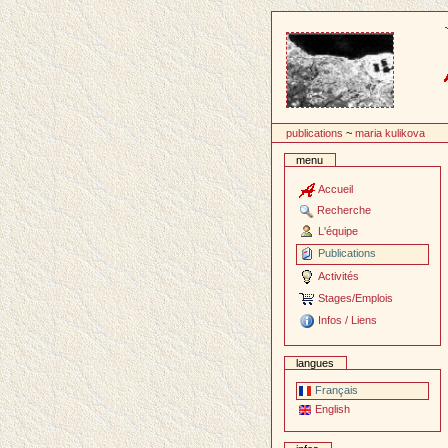
Passer
au
contenu
publications
~
maria kulikova
menu
Accueil
Recherche
L'équipe
Publications
Activités
Stages/Emplois
Infos / Liens
langues
Français
English