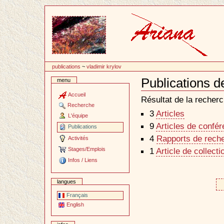
Passer
au
contenu
publications
~
vladimir krylov
Publications d
menu
Document
Actions
Accueil
Résultat de la recherc
Recherche
3
Articles
L'équipe
9
Articles de confé
Publications
4
Rapports de reche
Activités
Stages/Emplois
1
Article de collecti
Infos / Liens
langues
Français
English