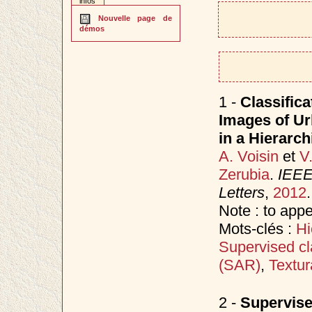
infos
Nouvelle page de
démos
1 -
Classific
Images of Ur
in a Hierarc
A. Voisin
et
V
Zerubia
.
IEEE
Letters
,
2012
.
Note : to app
Mots-clés :
Hi
Supervised cla
(SAR)
,
Textur
2 -
Supervise