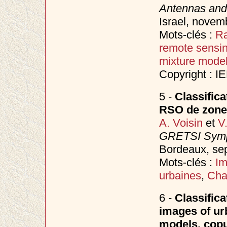
Antennas and
Israel, nove
Mots-clés :
Ra
remote sensi
mixture mode
Copyright : I
5 -
Classific
RSO de zones
A. Voisin
et
V
GRETSI Sympo
Bordeaux, s
Mots-clés :
I
urbaines
,
Cha
6 -
Classifica
images of ur
models, copu