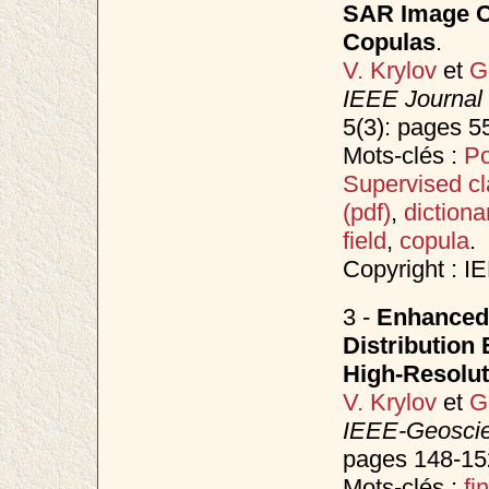
SAR Image Cl
Copulas
.
V. Krylov
et
G
IEEE Journal 
5(3): pages 5
Mots-clés :
Po
Supervised cla
(pdf)
,
dictiona
field
,
copula
.
Copyright : I
3 -
Enhanced
Distribution 
High-Resolut
V. Krylov
et
G
IEEE-Geoscie
pages 148-152
Mots-clés :
fi