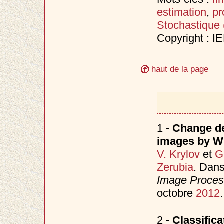
estimation
,
pr
Stochastique
Copyright : I
haut de la page
1 -
Change de
images by Wil
V. Krylov
et
G
Zerubia
. Dan
Image Process
octobre
2012
.
2 -
Classific