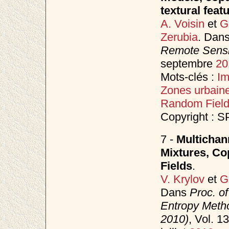
textural feat
A. Voisin
et
G
Zerubia
. Dan
Remote Sensi
septembre
20
Mots-clés :
I
Zones urbain
Random Fiel
Copyright : S
7 -
Multichan
Mixtures, C
Fields
.
V. Krylov
et
G
Dans
Proc. o
Entropy Meth
2010)
, Vol. 