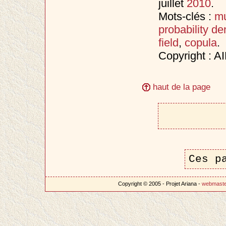
juillet
2010
.
Mots-clés :
mu
probability de
field
,
copula
.
Copyright : A
haut de la page
Ces p
Copyright © 2005 - Projet Ariana -
webmast