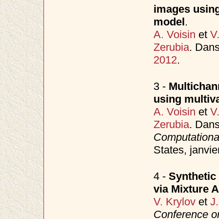
images using
model
.
A. Voisin
et
V
Zerubia
. Dan
2012
.
3 -
Multichann
using multiv
A. Voisin
et
V
Zerubia
. Dan
Computationa
States, janvie
4 -
Synthetic
via Mixture 
V. Krylov
et
J
Conference o