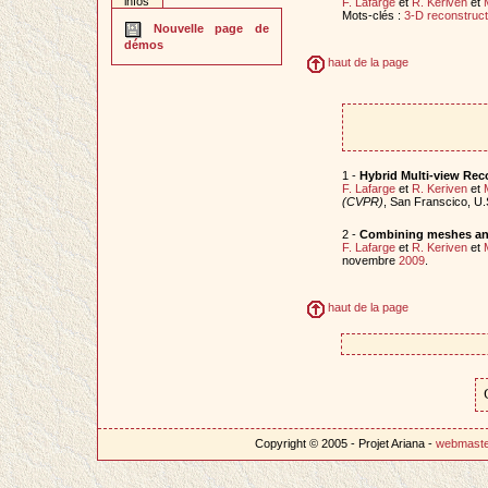
infos
F. Lafarge
et
R. Keriven
et
Mots-clés :
3-D reconstruct
Nouvelle page de
démos
haut de la page
1 -
Hybrid Multi-view Rec
F. Lafarge
et
R. Keriven
et
(CVPR)
, San Franscico, U.S
2 -
Combining meshes and
F. Lafarge
et
R. Keriven
et
novembre
2009
.
haut de la page
Copyright © 2005 - Projet Ariana -
webmast