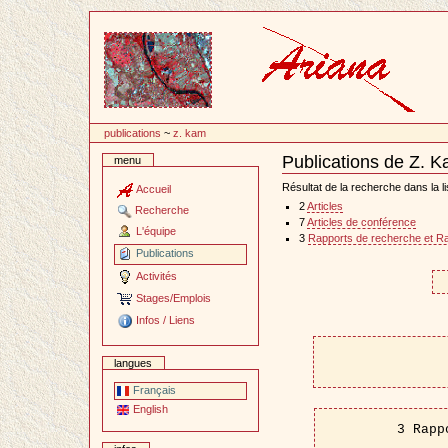
Passer
au
contenu
publications
~
z. kam
Publications de Z. 
menu
Document
Actions
Résultat de la recherche dans la li
Accueil
2
Articles
Recherche
7
Articles de conférence
L'équipe
3
Rapports de recherche et R
Publications
Activités
Stages/Emplois
Infos / Liens
langues
Français
English
3 Rapp