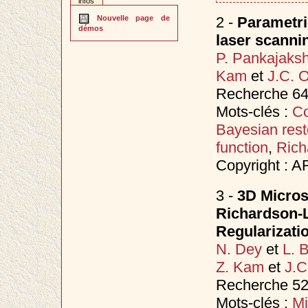
infos
2 -
Parametri
Nouvelle page de
démos
laser scanni
P. Pankajaks
Kam
et
J.C. O
Recherche 649
Mots-clés :
Co
Bayesian rest
function
,
Rich
Copyright : 
3 -
3D Micros
Richardson-L
Regularizati
N. Dey
et
L. 
Z. Kam
et
J.C
Recherche 527
Mots-clés :
Mi