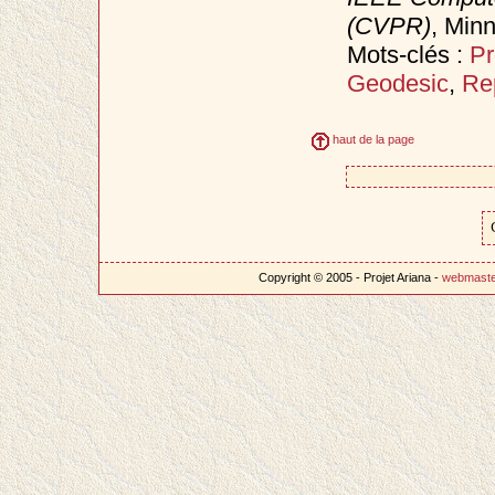
(CVPR)
, Min
Mots-clés :
Pr
Geodesic
,
Re
haut de la page
Copyright © 2005 - Projet Ariana -
webmast