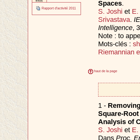
infos
Spaces
.
Rapport d'activité 2011
S. Joshi
et
E.
Srivastava
.
IE
Intelligence
, 
Note : to app
Mots-clés :
sh
Riemannian el
haut de la page
1 -
Removing 
Square-Root 
Analysis of 
S. Joshi
et
E.
Dans
Proc. E