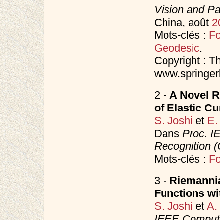
Vision and P
China, août
2
Mots-clés :
F
Geodesic
.
Copyright : Th
www.springerl
2 -
A Novel R
of Elastic C
S. Joshi
et
E.
Dans
Proc. I
Recognition 
Mots-clés :
F
3 -
Riemannia
Functions wit
S. Joshi
et
A.
IEEE Compute