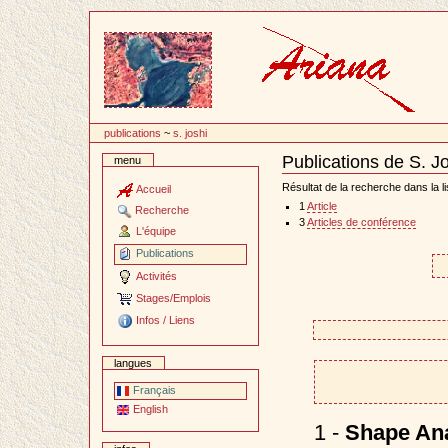
Passer
au
contenu
publications
~
s. joshi
Publications de S. J
menu
Document
Actions
Résultat de la recherche dans la li
Accueil
1
Article
Recherche
3
Articles de conférence
L'équipe
Publications
Activités
Stages/Emplois
Infos / Liens
langues
Français
English
1 -
Shape Ana