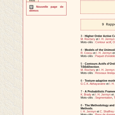
infos
Nouvelle page de
démos
9 Rapp
3 -
Higher Order Active C
M. Rochery
et
I. H. Jermyn
Mots-clés :
Contour actif
,
O
4 -
Models of the Unimoda
R. Cossu
et
I. H. Jermyn
e
Mots-clés :
Paquet d'ondele
5 -
Contours Actifs d'Ord
Télédétection
.
M. Rochery
et
I. H. Jermyn
Mots-clés :
Reseaux lineiq
6 -
Texture-adaptive mothe
G.C.K. Abhayaratne
et
I. H
7 -
A Probabilistic Frame
K. Brady
et
I. H. Jermyn
et
Mots-clés :
Segmentation
,
T
8 -
The Methodology and P
Methods
.
I. H. Jermyn
et
C. Shaffrey
Mots-clés :
Base de donne