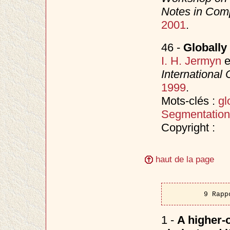
Notes in Com
2001
.
46 -
Globally
I. H. Jermyn
e
International
1999
.
Mots-clés :
gl
Segmentation
Copyright :
haut de la page
9 Rapp
1 -
A higher-o