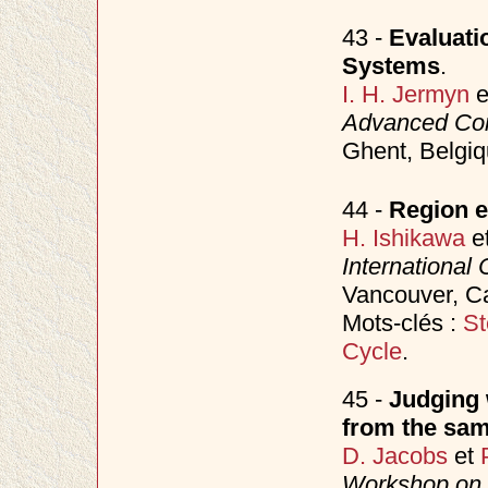
43 -
Evaluati
Systems
.
I. H. Jermyn
e
Advanced Conc
Ghent, Belgi
44 -
Region e
H. Ishikawa
e
International
Vancouver, Ca
Mots-clés :
St
Cycle
.
45 -
Judging 
from the sam
D. Jacobs
et
Workshop on V