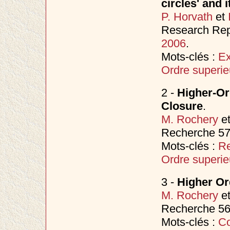
circles' and 
P. Horvath
et
Research Rep
2006
.
Mots-clés :
Ex
Ordre superie
2 -
Higher-Or
Closure
.
M. Rochery
e
Recherche 57
Mots-clés :
Re
Ordre superie
3 -
Higher Or
M. Rochery
e
Recherche 56
Mots-clés :
Co