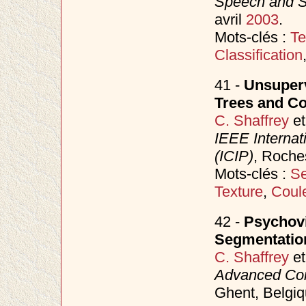
Speech and S
avril
2003
.
Mots-clés :
Te
Classification
41 -
Unsuperv
Trees and C
C. Shaffrey
e
IEEE Internat
(ICIP)
, Roche
Mots-clés :
Se
Texture
,
Coul
42 -
Psychovi
Segmentatio
C. Shaffrey
e
Advanced Conc
Ghent, Belgi