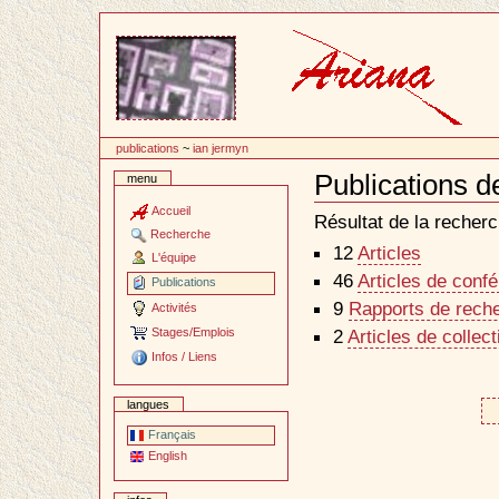
Passer
au
contenu
publications
~
ian jermyn
Publications d
menu
Document
Actions
Accueil
Résultat de la recherc
Recherche
12
Articles
L'équipe
46
Articles de conf
Publications
9
Rapports de reche
Activités
Stages/Emplois
2
Articles de collec
Infos / Liens
langues
Français
English