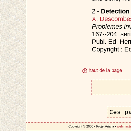
2 -
Detection
X. Descombe
Problemes inv
167--204, ser
Publ. Ed. He
Copyright : E
haut de la page
Ces p
Copyright © 2005 - Projet Ariana -
webmast