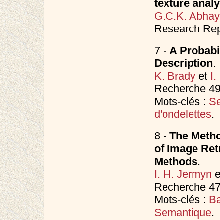
texture analy
G.C.K. Abhay
Research Rep
7 -
A Probabi
Description
.
K. Brady
et
I.
Recherche 49
Mots-clés :
Se
d'ondelettes
.
8 -
The Metho
of Image Ret
Methods
.
I. H. Jermyn
e
Recherche 47
Mots-clés :
Ba
Semantique
.