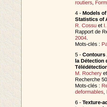
routiers
,
Form
4 -
Models of
Statistics of
R. Cossu
et
I
Rapport de Re
2004
.
Mots-clés :
Pa
5 -
Contours 
la Détection
Télédétectio
M. Rochery
e
Recherche 50
Mots-clés :
Re
deformables
,
6 -
Texture-a