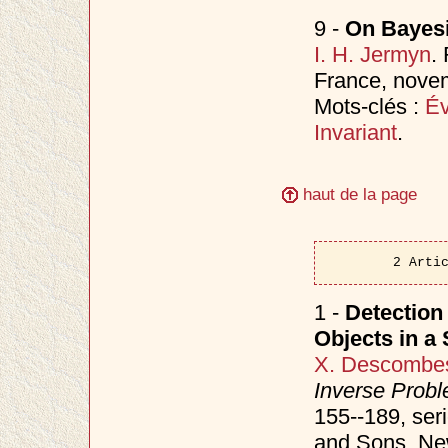
9 -
On Bayesi
I. H. Jermyn
.
France, nov
Mots-clés :
Év
Invariant
.
haut de la page
2 Arti
1 -
Detection 
Objects in a
X. Descombe
Inverse Prob
155--189, ser
and Sons, Ne