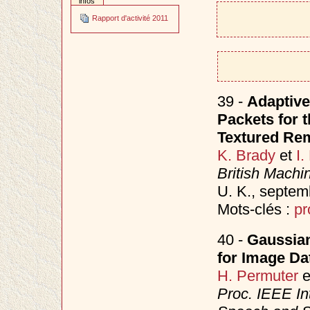
infos
Rapport d'activité 2011
39 -
Adaptive
Packets for 
Textured Re
K. Brady
et
I.
British Mach
U. K., septe
Mots-clés :
pr
40 -
Gaussian
for Image Da
H. Permuter
e
Proc. IEEE In