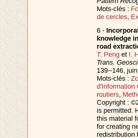
Pattern Recog
Mots-clés :
F
de cercles
,
Ex
6 -
Incorporat
knowledge in 
road extract
T. Peng
et
I. 
Trans. Geosc
139--146, jui
Mots-clés :
Zo
d'Information
routiers
,
Metho
Copyright : ©
is permitted. 
this material 
for creating n
redistribution 