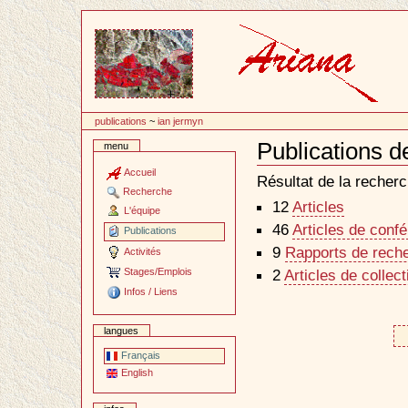
Passer
au
contenu
publications
~
ian jermyn
Publications d
menu
Document
Actions
Accueil
Résultat de la recherc
Recherche
12
Articles
L'équipe
46
Articles de conf
Publications
9
Rapports de reche
Activités
Stages/Emplois
2
Articles de collec
Infos / Liens
langues
Français
English