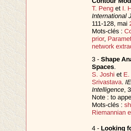
Contour Mod
T. Peng
et
I. 
International
111-128, mai
Mots-clés :
Co
prior
,
Paramet
network extra
3 -
Shape Ana
Spaces
.
S. Joshi
et
E.
Srivastava
.
IE
Intelligence
, 
Note : to app
Mots-clés :
sh
Riemannian el
4 -
Looking f