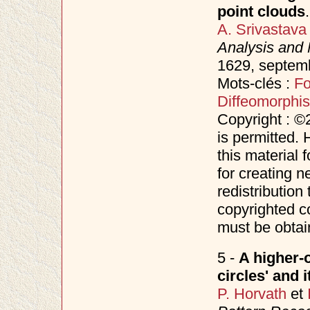
point clouds
.
A. Srivastava
Analysis and 
1629, septem
Mots-clés :
F
Diffeomorphi
Copyright : ©
is permitted. 
this material 
for creating n
redistribution 
copyrighted c
must be obtai
5 -
A higher-o
circles' and 
P. Horvath
et