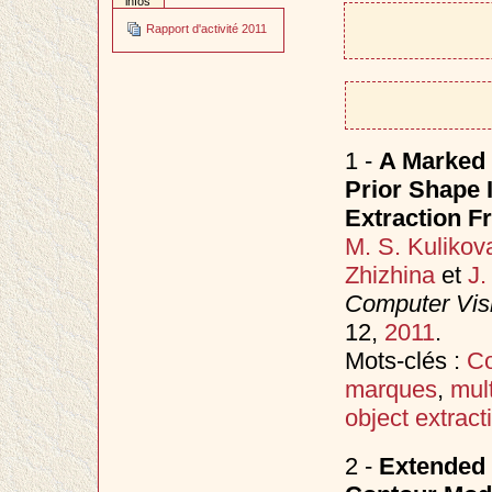
infos
Rapport d'activité 2011
1 -
A Marked 
Prior Shape 
Extraction 
M. S. Kulikov
Zhizhina
et
J.
Computer Vis
12,
2011
.
Mots-clés :
Co
marques
,
mul
object extract
2 -
Extended 