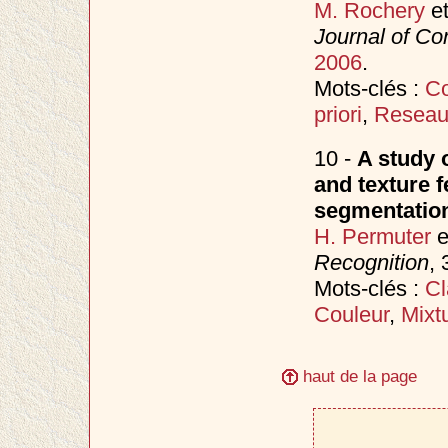
M. Rochery
e
Journal of Co
2006
.
Mots-clés :
Co
priori
,
Reseaux
10 -
A study 
and texture f
segmentatio
H. Permuter
e
Recognition
, 
Mots-clés :
Cl
Couleur
,
Mixt
haut de la page