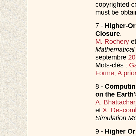
copyrighted c
must be obtai
7 -
Higher-Or
Closure
.
M. Rochery
e
Mathematical 
septembre
20
Mots-clés :
Ga
Forme
,
A prior
8 -
Computing
on the Earth'
A. Bhattachar
et
X. Descom
Simulation Mo
9 -
Higher Or