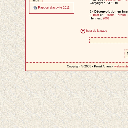
infos
Copyright : ISTE Ltd
Rapport d'activité 2011
2 -
Déconvolution en ima
J. Idier
et
L. Blanc-Féraud
.
Hermes,
2001
.
haut de la page
Copyright © 2005 - Projet Ariana -
webmast