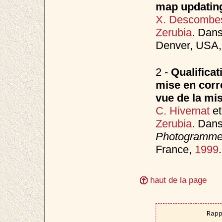
map updatin
X. Descombe
Zerubia
. Dan
Denver, USA, 
2 -
Qualificat
mise en corr
vue de la mi
C. Hivernat
e
Zerubia
. Dan
Photogrammet
France,
1999
.
haut de la page
Rap