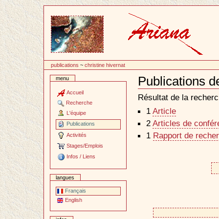
Passer
au
contenu
publications
~
christine hivernat
Publications d
menu
Document
Actions
Accueil
Résultat de la recherc
Recherche
1
Article
L'équipe
2
Articles de confé
Publications
1
Rapport de recher
Activités
Stages/Emplois
Infos / Liens
langues
Français
English