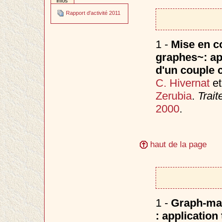
infos
Rapport d'activité 2011
1 -
Mise en c
graphes~: app
d'un couple 
C. Hivernat
e
Zerubia
.
Trait
2000
.
haut de la page
1 -
Graph-mat
: applicatio