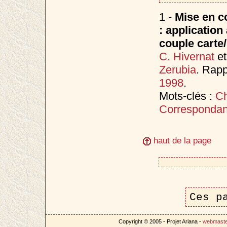
1 -
Mise en c
: application
couple carte
C. Hivernat
e
Zerubia
. Rapp
1998
.
Mots-clés :
Ch
Correspondan
haut de la page
Ces p
Copyright © 2005 - Projet Ariana -
webmast