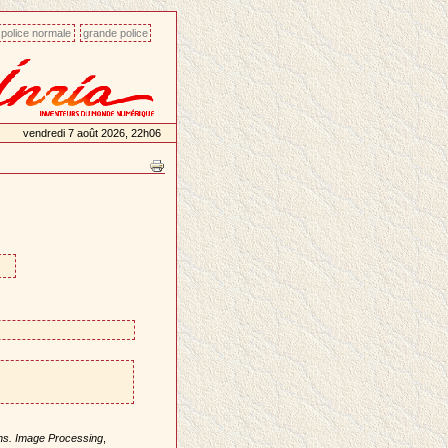
police normale
grande police
vendredi 7 août 2026, 22h06
ns. Image Processing
,