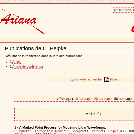
petite police
Publications de C. Heipke
Document
Actions
Résultat de la recherche dans la liste des publications :
1
Article
1
Article de conférence
nouvelle recherche
|
bibtex
affichage :
10 par page
|
20 par page
| 50 par page
Article
1 -
A Marked Point Process for Modeling Lidar Waveforms
.
C. Mallet
et
F. Lafarge
et
M. Roux
et
U. Soergel
et
F. Bretar
et
C. Heipke
.
IEEE Tra