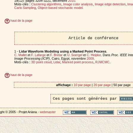
19(12): pages 3204-3221, décembre
2010
.
Mots-clés :
Clustering algorithms
,
Image color analysis
,
Image edge detection
,
Ima
Carlo Sampling
,
Object-based stochastic model
.
haut de la page
Article de conférence
1 -
Lidar Waveform Modeling using a Marked Point Process
.
C. Mallet
et
F. Lafarge
et
F. Bretar
et
U. Soergel
et
C. Heipke
. Dans
Proc. IEEE Int
Image Processing (ICIP)
, Cairo, Egypt, novembre
2009
.
Mots-clés :
3D point cloud
,
Lidar
,
Marked point process
,
RJMCMC
.
haut de la page
affichage :
10 par page
|
20 par page
| 50 par page
Ces pages sont générées par
ght © 2005 - Projet Ariana -
webmaster