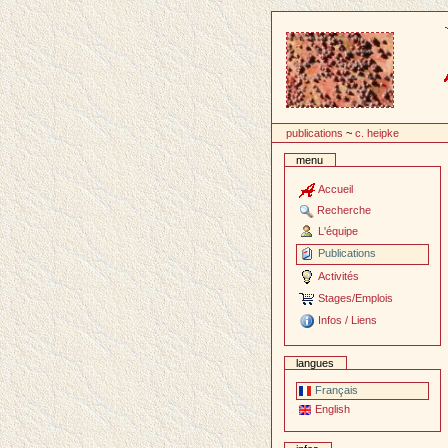
Passer
au
contenu
publications
~
c. heipke
menu
Accueil
Recherche
L'équipe
Publications
Activités
Stages/Emplois
Infos / Liens
langues
Français
English