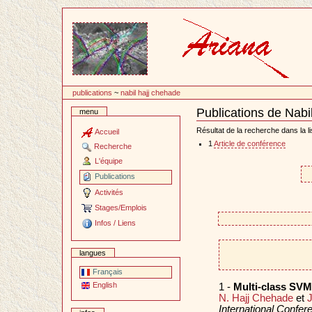
Passer
au
contenu
publications
~
nabil hajj chehade
Publications de Nab
menu
Document
Actions
Résultat de la recherche dans la li
Accueil
1
Article de conférence
Recherche
L'équipe
Publications
Activités
Stages/Emplois
Infos / Liens
langues
Français
English
1 -
Multi-class SVM 
N. Hajj Chehade
et
International Confe