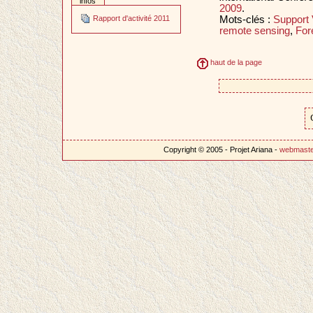
infos
2009
.
Mots-clés :
Support 
Rapport d'activité 2011
remote sensing
,
For
haut de la page
Copyright © 2005 - Projet Ariana -
webmast