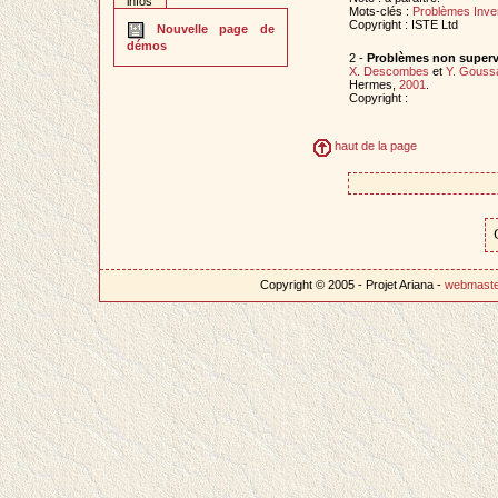
infos
Mots-clés :
Problèmes Inve
Copyright : ISTE Ltd
Nouvelle page de
démos
2 -
Problèmes non superv
X. Descombes
et
Y. Gouss
Hermes,
2001
.
Copyright :
haut de la page
Copyright © 2005 - Projet Ariana -
webmast