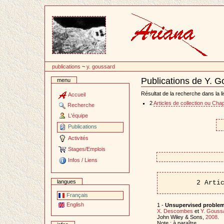
Passer
au
contenu
publications
~
y. goussard
Publications de Y. 
menu
Document
Actions
Résultat de la recherche dans la li
Accueil
2
Articles de collection ou Chap
Recherche
L'équipe
Publications
Activités
Stages/Emplois
Infos / Liens
langues
2 Arti
Français
English
1 -
Unsupervised proble
X. Descombes
et
Y. Gouss
John Wiley & Sons,
2008
.
Note : à paraître.