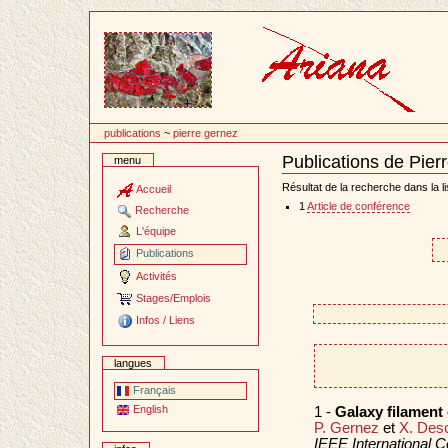
Passer
au
contenu
publications
~
pierre gernez
Publications de Pier
menu
Document
Actions
Résultat de la recherche dans la li
Accueil
1
Article de conférence
Recherche
L'équipe
Publications
Activités
Stages/Emplois
Infos / Liens
langues
Français
English
1 -
Galaxy filament
P. Gernez
et
X. Des
IEEE International 