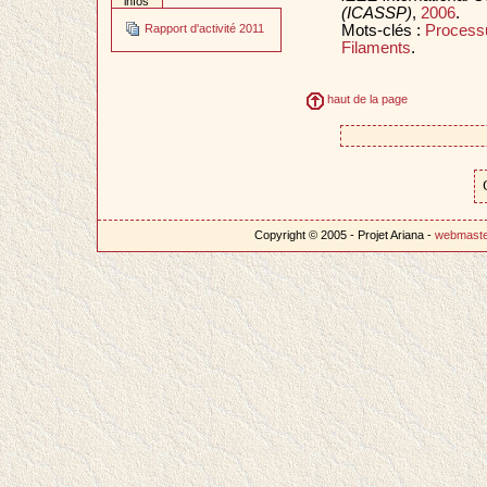
infos
(ICASSP)
,
2006
.
Mots-clés :
Process
Rapport d'activité 2011
Filaments
.
haut de la page
Copyright © 2005 - Projet Ariana -
webmast