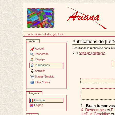
Passer
au
contenu
publications
~
|leduc geraldine
Publications de |Le
menu
Document
Actions
Résultat de la recherche dans la li
Accueil
1
Article de conférence
Recherche
L'équipe
Publications
Activités
Stages/Emplois
Infos / Liens
langues
Français
English
1 -
Brain tumor va
X. Descombes
et
F.
|LeDuc Geraldine
et