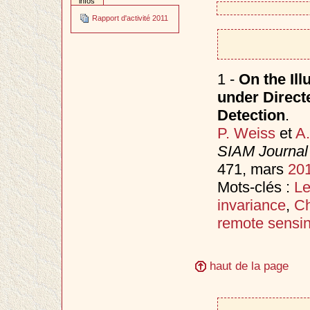
infos
Rapport d'activité 2011
1 -
On the Ill
under Direct
Detection
.
P. Weiss
et
A.
SIAM Journal
471, mars
20
Mots-clés :
Le
invariance
,
Ch
remote sensi
haut de la page