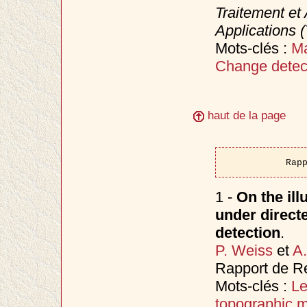
Traitement et 
Applications 
Mots-clés :
Ma
Change detec
haut de la page
Rap
1 -
On the ill
under directe
detection
.
P. Weiss
et
A.
Rapport de R
Mots-clés :
Le
topographic 