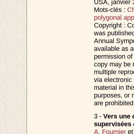
USA, janvier
Mots-clés :
Ch
polygonal app
Copyright : C
was published
Annual Sympo
available as a
permission of
copy may be m
multiple repro
via electronic
material in th
purposes, or m
are prohibited
3 -
Vers une d
supervisées 
A. Fournier
e