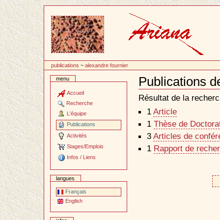
Passer
au
contenu
publications
~
alexandre fournier
Publications d
menu
Document
Actions
Accueil
Résultat de la recherc
Recherche
1
Article
L'équipe
1
Thèse de Doctorat 
Publications
3
Articles de confé
Activités
Stages/Emplois
1
Rapport de recher
Infos / Liens
langues
Français
English