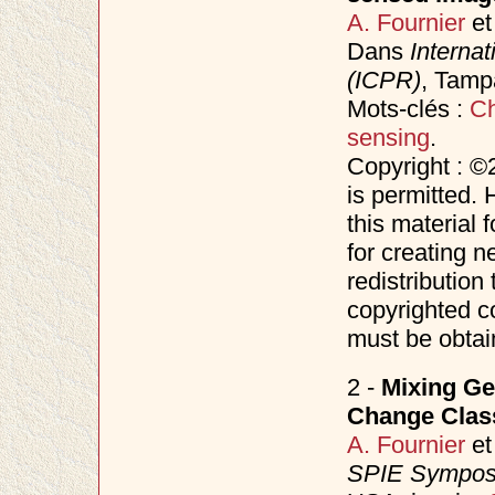
A. Fournier
e
Dans
Interna
(ICPR)
, Tam
Mots-clés :
Ch
sensing
.
Copyright : ©
is permitted. 
this material 
for creating n
redistribution 
copyrighted c
must be obtai
2 -
Mixing Ge
Change Class
A. Fournier
e
SPIE Symposi