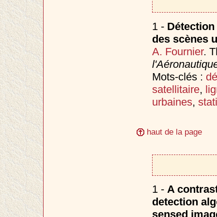
1 -
Détection
des scènes u
A. Fournier
. 
l'Aéronautiqu
Mots-clés :
dé
satellitaire
,
li
urbaines
,
stat
haut de la page
1 -
A contras
detection alg
sensed image