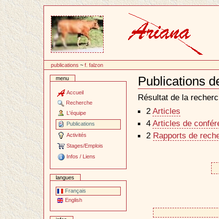
Passer
au
contenu
publications
~
f. falzon
Publications d
menu
Document
Actions
Accueil
Résultat de la recherc
Recherche
2
Articles
L'équipe
4
Articles de confé
Publications
2
Rapports de reche
Activités
Stages/Emplois
Infos / Liens
langues
Français
English