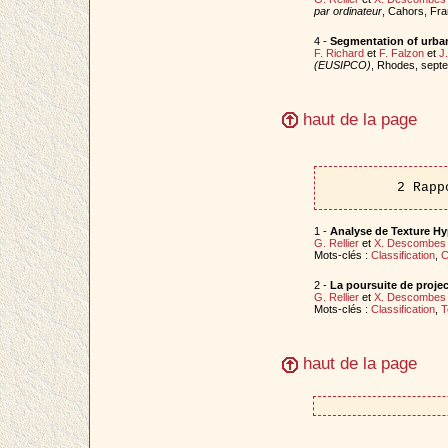
par ordinateur
, Cahors, Fra
4 -
Segmentation of urba
F. Richard
et
F. Falzon
et
J
(EUSIPCO)
, Rhodes, sept
haut de la page
2 Rapp
1 -
Analyse de Texture Hy
G. Rellier
et
X. Descombes
Mots-clés :
Classification
,
C
2 -
La poursuite de projec
G. Rellier
et
X. Descombes
Mots-clés :
Classification
,
T
haut de la page