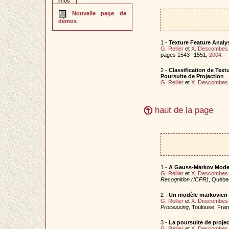
infos
Nouvelle page de
démos
1 -
Texture Feature Analy
G. Rellier
et
X. Descombes
pages 1543--1551,
2004
.
2 -
Classification de Tex
Poursuite de Projection
.
G. Rellier
et
X. Descombes
haut de la page
1 -
A Gauss-Markov Model 
G. Rellier
et
X. Descombes
Recognition (ICPR)
, Québe
2 -
Un modèle markovien g
G. Rellier
et
X. Descombes
Processing
, Toulouse, Fra
3 -
La poursuite de projec
G. Rellier
et
X. Descombes