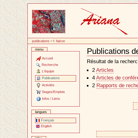
Passer
au
contenu
publications
~
f. falzon
Publications d
menu
Document
Actions
Accueil
Résultat de la recherc
Recherche
2
Articles
L'équipe
4
Articles de confé
Publications
2
Rapports de reche
Activités
Stages/Emplois
Infos / Liens
langues
Français
English