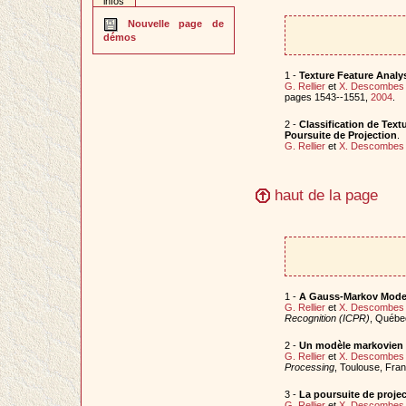
infos
Nouvelle page de
démos
1 -
Texture Feature Analy
G. Rellier
et
X. Descombes
pages 1543--1551,
2004
.
2 -
Classification de Tex
Poursuite de Projection
.
G. Rellier
et
X. Descombes
haut de la page
1 -
A Gauss-Markov Model 
G. Rellier
et
X. Descombes
Recognition (ICPR)
, Québe
2 -
Un modèle markovien g
G. Rellier
et
X. Descombes
Processing
, Toulouse, Fra
3 -
La poursuite de projec
G. Rellier
et
X. Descombes