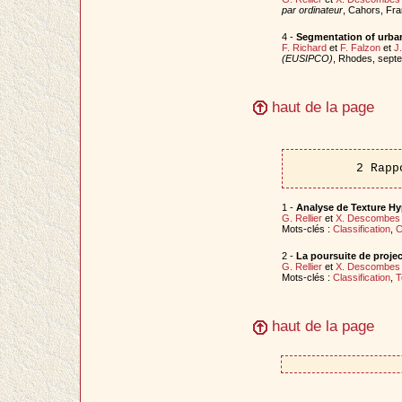
par ordinateur
, Cahors, Fra
4 -
Segmentation of urba
F. Richard
et
F. Falzon
et
J
(EUSIPCO)
, Rhodes, sept
haut de la page
2 Rapp
1 -
Analyse de Texture Hy
G. Rellier
et
X. Descombes
Mots-clés :
Classification
,
C
2 -
La poursuite de projec
G. Rellier
et
X. Descombes
Mots-clés :
Classification
,
T
haut de la page