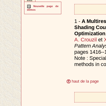
infos
Nouvelle page de
démos
1 -
A Multire
Shading Coup
Optimization
A. Crouzil
et
Pattern Analy
pages 1416--
Note : Specia
methods in co
haut de la page