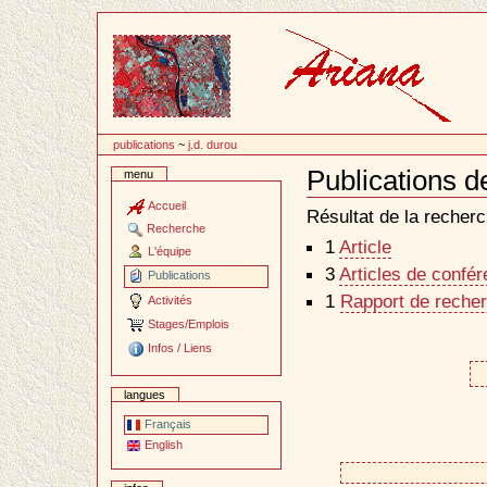
Passer
au
contenu
publications
~
j.d. durou
Publications d
menu
Document
Actions
Accueil
Résultat de la recherc
Recherche
1
Article
L'équipe
3
Articles de confé
Publications
1
Rapport de recher
Activités
Stages/Emplois
Infos / Liens
langues
Français
English