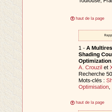
Toulouse, Fr
haut de la page
Rap
1 -
A Multire
Shading Coup
Optimization
A. Crouzil
et
Recherche 50
Mots-clés :
Sh
Optimisation
,
haut de la page