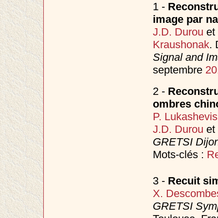
1 -
Reconstruc
image par na
J.D. Durou
et
Kraushonak
.
Signal and I
septembre
20
2 -
Reconstru
ombres chin
P. Lukashevi
J.D. Durou
et
GRETSI Dijo
Mots-clés :
Re
3 -
Recuit si
X. Descombe
GRETSI Sympo