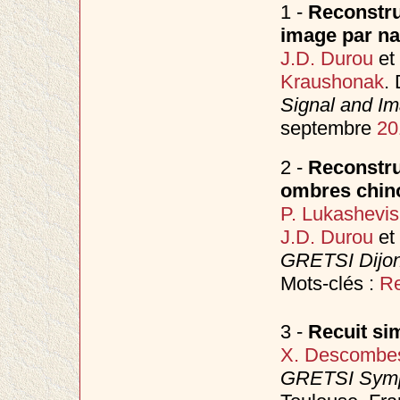
1 -
Reconstruc
image par na
J.D. Durou
et
Kraushonak
.
Signal and I
septembre
20
2 -
Reconstru
ombres chin
P. Lukashevi
J.D. Durou
et
GRETSI Dijo
Mots-clés :
Re
3 -
Recuit si
X. Descombe
GRETSI Sympo