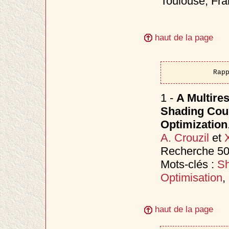
Toulouse, Fr
haut de la page
Rap
1 -
A Multire
Shading Coup
Optimization
A. Crouzil
et
Recherche 50
Mots-clés :
Sh
Optimisation
,
haut de la page