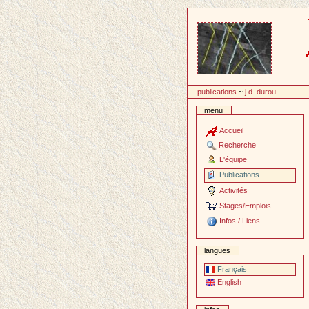
Passer
au
contenu
publications
~
j.d. durou
menu
Accueil
Recherche
L'équipe
Publications
Activités
Stages/Emplois
Infos / Liens
langues
Français
English