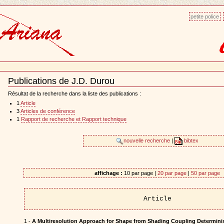
petite police
Publications de J.D. Durou
Document
Actions
Résultat de la recherche dans la liste des publications :
1
Article
3
Articles de conférence
1
Rapport de recherche et Rapport technique
nouvelle recherche
|
bibtex
affichage :
10 par page |
20 par page
|
50 par page
Article
1 -
A Multiresolution Approach for Shape from Shading Coupling Determinis