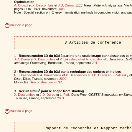
Optimization
.
A. Crouzil
et
X. Descombes
et
J.D. Durou
.
IEEE Trans. Pattern Analysis ans Machi
pages 1416--1421, novembre
2003
.
Note : Special section on `Energy minimization methods in computer vision and patt
haut de la page
3 Articles de conférence
1 -
Reconstruction 3D du bâti à partir d'une seule image par naissances et m
J.D. Durou
et
X. Descombes
et
P. Lukashevish
et
A. Kraushonak
. Dans
Proc. GRE
and Image Processing
, Bordeaux, France, septembre
2011
.
2 -
Reconstruction 3D du bâti par la technique des ombres chinoises
.
P. Lukashevish
et
A. Kraushonak
et
X. Descombes
et
J.D. Durou
et
B. Zalessky
e
Dijon
, Dijon, France, novembre
2009
.
Mots-clés :
Reconstruction en 3D
.
3 -
Recuit simulé pour le shape from shading
.
X. Descombes
et
J.D. Durou
et
L. Petit
. Dans
Proc. GRETSI Symposium on Signal
Toulouse, France, septembre
2001
.
haut de la page
Rapport de recherche et Rapport techn