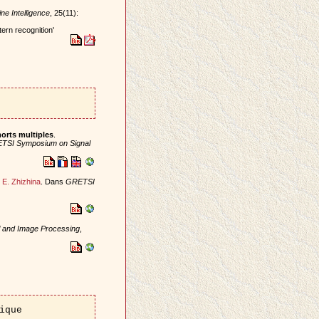
ne Intelligence
, 25(11):
ern recognition'
orts multiples
.
TSI Symposium on Signal
t
E. Zhizhina
. Dans
GRETSI
 and Image Processing
,
ique