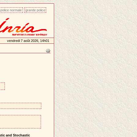
police normale
grande police
vendredi 7 août 2026, 14h01
tic and Stochastic