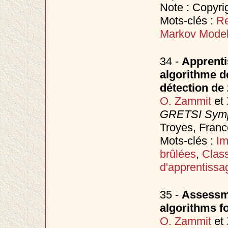
Note : Copyri
Mots-clés :
Re
Markov Mode
34 -
Apprenti
algorithme d
détection de
O. Zammit
et
GRETSI Sympo
Troyes, Fran
Mots-clés :
Im
brûlées
,
Class
d'apprentissa
35 -
Assessme
algorithms fo
O. Zammit
et