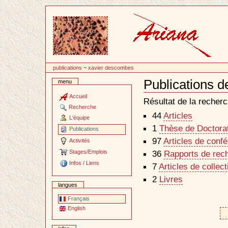
Passer
au
contenu
publications
~
xavier descombes
Publications 
menu
Document
Actions
Accueil
Résultat de la recherc
Recherche
44
Articles
L'équipe
1
Thèse de Doctorat 
Publications
97
Articles de conf
Activités
Stages/Emplois
36
Rapports de rec
Infos / Liens
7
Articles de collec
2
Livres
langues
Français
English