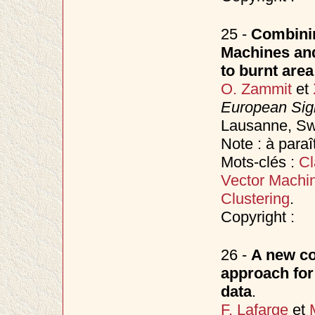
25 -
Combinin
Machines and
to burnt are
O. Zammit
et
European Sig
Lausanne, Sw
Note : à paraî
Mots-clés :
Cl
Vector Machi
Clustering
.
Copyright :
26 -
A new co
approach for 
data
.
F. Lafarge
et