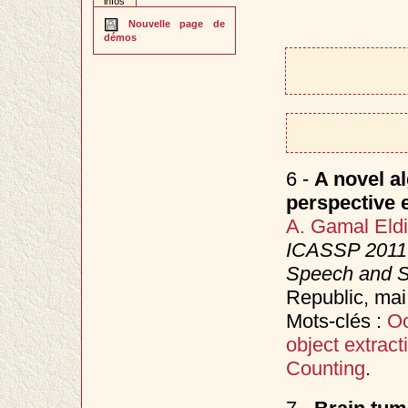
infos
Nouvelle page de
démos
6 -
A novel a
perspective e
A. Gamal Eld
ICASSP 2011 (
Speech and S
Republic, ma
Mots-clés :
Oc
object extract
Counting
.