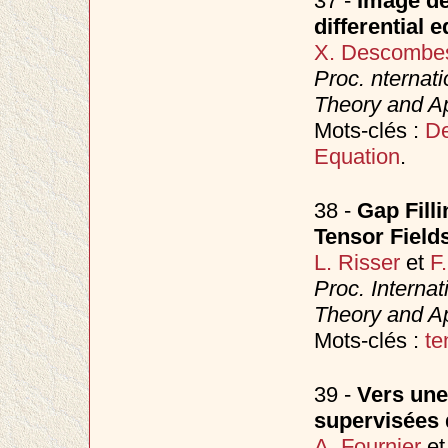
37 -
Image de
differential 
X. Descombe
Proc. nternat
Theory and Ap
Mots-clés :
De
Equation
.
38 -
Gap Filli
Tensor Field
L. Risser
et
F
Proc. Interna
Theory and Ap
Mots-clés :
te
39 -
Vers une 
supervisées 
A. Fournier
e