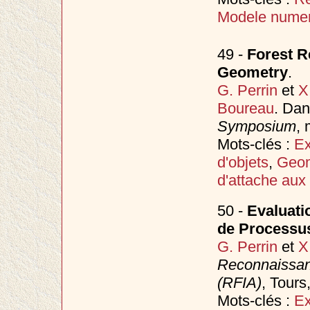
Modele numer
49 -
Forest R
Geometry
.
G. Perrin
et
X
Boureau
. Da
Symposium
,
Mots-clés :
Ex
d'objets
,
Geom
d'attache aux
50 -
Evaluati
de Processu
G. Perrin
et
X
Reconnaissanc
(RFIA)
, Tours
Mots-clés :
Ex