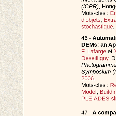
(ICPR)
, Hong
Mots-clés :
En
d'objets
,
Extr
stochastique
,
46 -
Automati
DEMs: an App
F. Lafarge
et
Deseilligny
. 
Photogrammet
Symposium (
2006
.
Mots-clés :
Re
Model
,
Buildi
PLEIADES sim
47 -
A compar