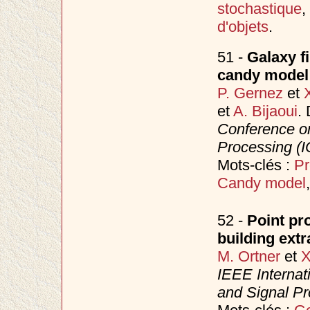
stochastique
,
d'objets
.
51 -
Galaxy f
candy model
P. Gernez
et
et
A. Bijaoui
.
Conference o
Processing (
Mots-clés :
Pr
Candy model
52 -
Point pr
building ext
M. Ortner
et
X
IEEE Internat
and Signal P