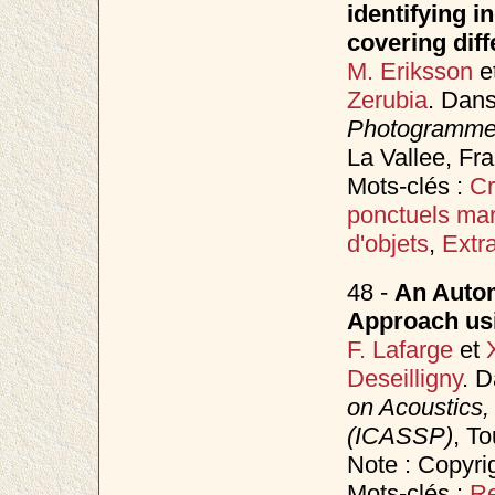
identifying i
covering diff
M. Eriksson
e
Zerubia
. Dan
Photogrammet
La Vallee, Fra
Mots-clés :
Cr
ponctuels ma
d'objets
,
Extr
48 -
An Autom
Approach usi
F. Lafarge
et
Deseilligny
. 
on Acoustics,
(ICASSP)
, T
Note : Copyri
Mots-clés :
Re