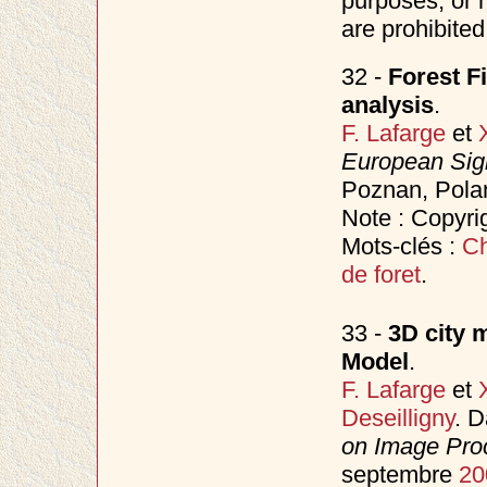
purposes, or m
are prohibited
32 -
Forest F
analysis
.
F. Lafarge
et
European Sig
Poznan, Pola
Note : Copyr
Mots-clés :
C
de foret
.
33 -
3D city 
Model
.
F. Lafarge
et
Deseilligny
. 
on Image Proc
septembre
20