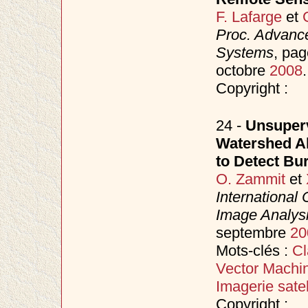
F. Lafarge
et
Proc. Advance
Systems
, pag
octobre
2008
.
Copyright :
24 -
Unsuper
Watershed Al
to Detect Bu
O. Zammit
et
International
Image Analys
septembre
20
Mots-clés :
Cl
Vector Machi
Imagerie satell
Copyright :