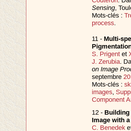
Couteron
. D
Sensing
, Tou
Mots-clés :
Tr
process
.
11 -
Multi-spe
Pigmentation
S. Prigent
et
J. Zerubia
. D
on Image Proc
septembre
20
Mots-clés :
sk
images
,
Supp
Component An
12 -
Building
Image with a
C. Benedek
e