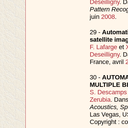
Deseilligny
. 
Pattern Reco
juin
2008
.
29 -
Automati
satellite ima
F. Lafarge
et
Deseilligny
. 
France, avril
30 -
AUTOMA
MULTIPLE B
S. Descamps
Zerubia
. Dan
Acoustics, S
Las Vegas, 
Copyright : c