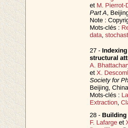
et
M. Pierrot-
Part A
, Beijin
Note : Copyr
Mots-clés :
Re
data
,
stochas
27 -
Indexing 
structural at
A. Bhattachar
et
X. Descom
Society for 
Beijing, China,
Mots-clés :
L
Extraction
,
Cl
28 -
Building
F. Lafarge
et