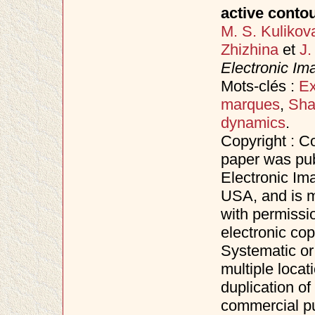
active conto
M. S. Kulikov
Zhizhina
et
J.
Electronic Im
Mots-clés :
Ex
marques
,
Sha
dynamics
.
Copyright : C
paper was pub
Electronic Im
USA, and is m
with permissi
electronic co
Systematic or 
multiple locat
duplication of 
commercial pu