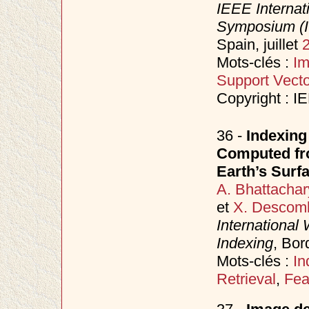
IEEE Interna
Symposium (
Spain, juillet
Mots-clés :
Im
Support Vect
Copyright : I
36 -
Indexing
Computed fr
Earth’s Surf
A. Bhattachar
et
X. Descom
International
Indexing
, Bor
Mots-clés :
In
Retrieval
,
Feat