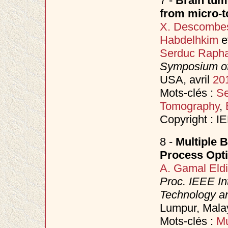
7 -
Brain tum
from micro-
X. Descombe
Habdelhkim
e
Serduc Rapha
Symposium of
USA, avril
20
Mots-clés :
Se
Tomography
,
Copyright : I
8 -
Multiple B
Process Opti
A. Gamal Eld
Proc. IEEE In
Technology an
Lumpur, Mala
Mots-clés :
Mu