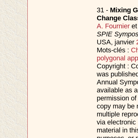
31 -
Mixing G
Change Class
A. Fournier
e
SPIE Symposi
USA, janvier
Mots-clés :
Ch
polygonal app
Copyright : C
was published
Annual Sympo
available as a
permission of
copy may be m
multiple repro
via electronic
material in th