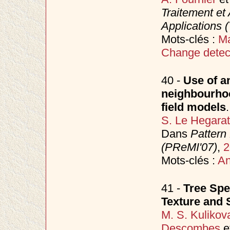
Traitement et 
Applications 
Mots-clés :
Ma
Change detec
40 -
Use of an
neighbourho
field models
.
S. Le Hegara
Dans
Pattern
(PReMI'07)
,
2
Mots-clés :
An
41 -
Tree Spe
Texture and 
M. S. Kulikov
Descombes
e