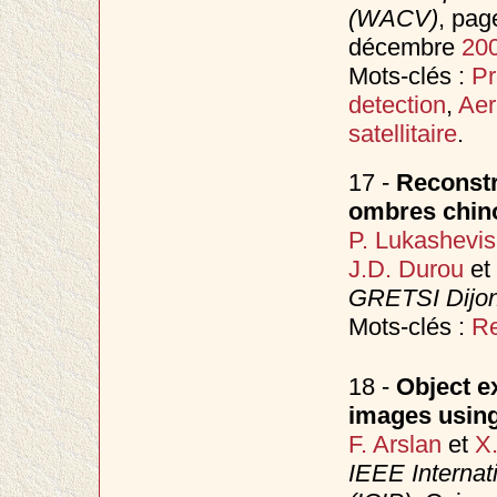
(WACV)
, pag
décembre
20
Mots-clés :
Pr
detection
,
Aer
satellitaire
.
17 -
Reconstr
ombres chin
P. Lukashevi
J.D. Durou
et
GRETSI Dijo
Mots-clés :
Re
18 -
Object e
images using
F. Arslan
et
X
IEEE Internat