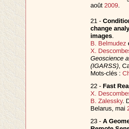
août
2009
.
21 -
Conditio
change analy
images
.
B. Belmudez
X. Descombe
Geoscience 
(IGARSS)
, C
Mots-clés :
Ch
22 -
Fast Rea
X. Descombe
B. Zalessky
. 
Belarus, mai
23 -
A Geomet
Remote Sens