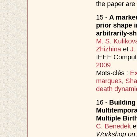
the paper are 
15 -
A marked
prior shape i
arbitrarily-s
M. S. Kulikov
Zhizhina
et
J.
IEEE Compute
2009
.
Mots-clés :
Ex
marques
,
Sha
death dynami
16 -
Building
Multitempora
Multiple Bir
C. Benedek
e
Workshop on A