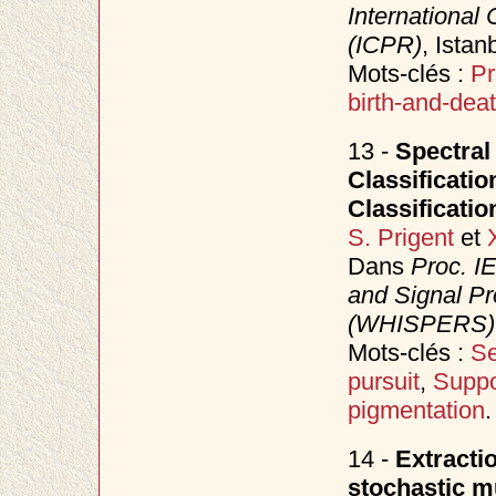
International
(ICPR)
, Istan
Mots-clés :
Pr
birth-and-dea
13 -
Spectral
Classificati
Classificatio
S. Prigent
et
Dans
Proc. I
and Signal Pr
(WHISPERS)
Mots-clés :
Se
pursuit
,
Suppo
pigmentation
.
14 -
Extractio
stochastic m