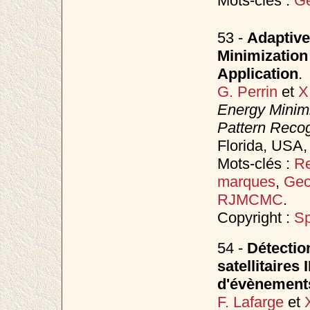
Mots-clés :
Ge
53 -
Adaptive
Minimization
Application
.
G. Perrin
et
X
Energy Minimi
Pattern Reco
Florida, USA
Mots-clés :
Re
marques
,
Geo
RJMCMC
.
Copyright :
Sp
54 -
Détection
satellitaires
d'évènement
F. Lafarge
et