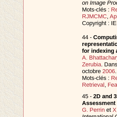
on Image Proc
Mots-clés :
Re
RJMCMC
,
Ap
Copyright : I
44 -
Computin
representatio
for indexing 
A. Bhattachar
Zerubia
. Dan
octobre
2006
.
Mots-clés :
Re
Retrieval
,
Feat
45 -
2D and 3
Assessment 
G. Perrin
et
X
International