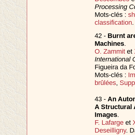
Processing C
Mots-clés :
sh
classification
.
42 -
Burnt ar
Machines
.
O. Zammit
et
International
Figueira da F
Mots-clés :
Im
brûlées
,
Supp
43 -
An Autom
A Structural
Images
.
F. Lafarge
et
Deseilligny
. 