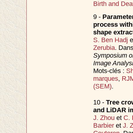
Birth and Dea
9 -
Parameter
process with
shape extrac
S. Ben Hadj
e
Zerubia
. Dan
Symposium on
Image Analys
Mots-clés :
Sh
marques
,
RJ
(SEM)
.
10 -
Tree crow
and LiDAR im
J. Zhou
et
C. 
Barbier
et
J. 