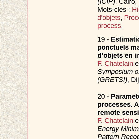
(ICIP)
, Cairo
Mots-clés :
Hi
d'objets
,
Proc
process
.
19 -
Estimati
ponctuels ma
d’objets en i
F. Chatelain
e
Symposium on
(GRETSI)
, D
20 -
Paramete
processes. Ap
remote sensi
F. Chatelain
e
Energy Minimi
Pattern Reco