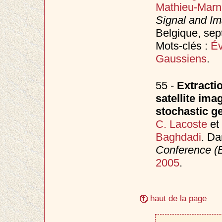
Mathieu-Marn
Signal and I
Belgique, se
Mots-clés :
Év
Gaussiens
.
55 -
Extracti
satellite ima
stochastic 
C. Lacoste
et
Baghdadi
. D
Conference 
2005
.
haut de la page