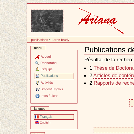
Passer
au
contenu
publications
~
karen brady
Publications 
menu
Document
Actions
Accueil
Résultat de la recherc
Recherche
1
Thèse de Doctorat 
L'équipe
2
Articles de confé
Publications
2
Rapports de reche
Activités
Stages/Emplois
Infos / Liens
langues
Français
English