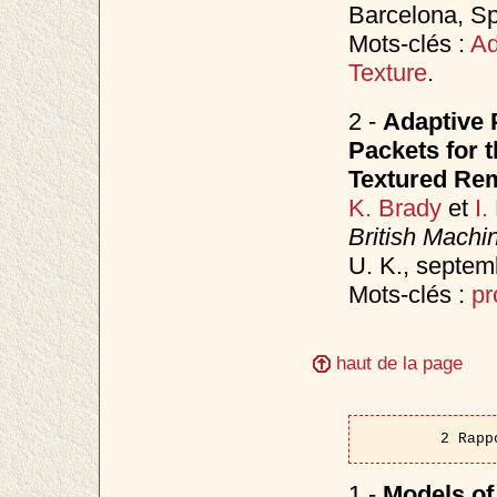
Barcelona, S
Mots-clés :
Ad
Texture
.
2 -
Adaptive 
Packets for 
Textured Re
K. Brady
et
I.
British Mach
U. K., septe
Mots-clés :
pr
haut de la page
2 Rapp
1 -
Models of