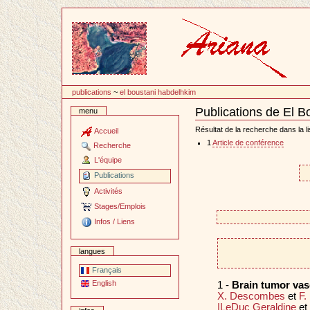
Passer
au
contenu
publications
~
el boustani habdelhkim
Publications de El 
menu
Document
Actions
Résultat de la recherche dans la li
Accueil
1
Article de conférence
Recherche
L'équipe
Publications
Activités
Stages/Emplois
Infos / Liens
langues
Français
English
1 -
Brain tumor va
X. Descombes
et
F.
|LeDuc Geraldine
et