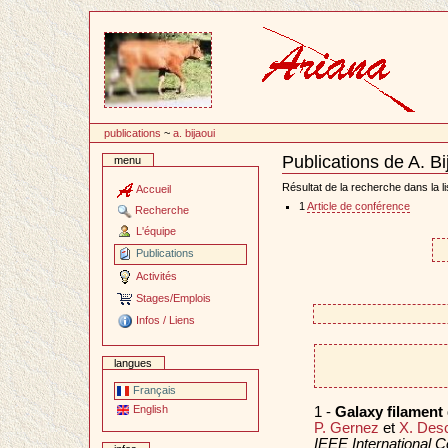
Passer
au
contenu
publications
~
a. bijaoui
Publications de A. Bi
menu
Document
Actions
Résultat de la recherche dans la li
Accueil
1
Article de conférence
Recherche
L'équipe
Publications
Activités
Stages/Emplois
Infos / Liens
langues
Français
English
1 -
Galaxy filament
P. Gernez
et
X. Des
IEEE International 