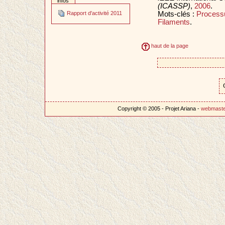
infos
(ICASSP)
,
2006
.
Mots-clés :
Process
Rapport d'activité 2011
Filaments
.
haut de la page
Copyright © 2005 - Projet Ariana -
webmast